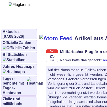
Bürgerinitiative 
und Umwe
bifluglaerm.de
–
bifluglärm
Aktuelles
[07.08.2026]
Artikel aus 
Offizielle Zahlen
Militärischer Fluglärm u
Feb
BI-Statistiken
25
Na wer hätte
das
gedacht?
an
Do
Jahres-Heatmaps
Auf der Natoairbase in Geilenkirch
nicht wesentlich gesenkt werden.
Tages­
Verbandes. Größere Verbesserungen wä
berichte mit
Verlängerung der Start und Landebahn
wird die Idee zurück gestellt. Bereit
Tages-
damit er vermehrt genutzt werden ka
Heatmaps
Übungsflüge verlagert werden könne
Zivile und
festgehalten. Insgesamt sind also nu
militärische
Ergebnisse zur Gesundheitsgefährdun