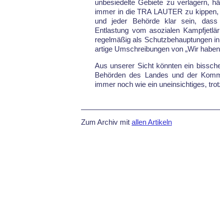
unbesiedelte Gebiete zu ver­la­gern, häl
immer in die TRA LAUTER zu kippen, w
und jeder Behörde klar sein, dass o
Entlastung vom asozialen Kampfjetlär
regel­mäßig als Schutz­behaup­tungen i
artige Um­schrei­bungen von „Wir habe
Aus unserer Sicht könnten ein bissch
Behörden des Landes und der Kommun
immer noch wie ein unein­sichtiges, tr
Zum Archiv mit
allen Artikeln