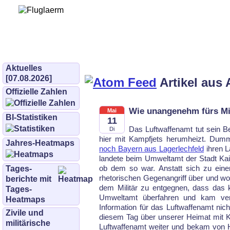
Bürgerinitiative 
und Umwe
bifluglaerm.de
–
bifluglärm
Aktuelles
[07.08.2026]
Artikel aus 
Offizielle Zahlen
Wie unangenehm fürs Mili
Mai
BI-Statistiken
11
Das Luftwaffenamt tut sein 
Di
hier mit Kampfjets herumheizt. Du
Jahres-Heatmaps
noch Bayern aus Lagerlechfeld
ihren L
landete beim Umweltamt der Stadt Kais
ob dem so war. Anstatt sich zu eine
Tages­
rhetorischen Gegenangriff über und wo
berichte mit
dem Militär zu entgegnen, dass das ke
Tages-
Umweltamt überfahren und kam veru
Heatmaps
Information für das Luftwaffenamt nich
Zivile und
diesem Tag über unserer Heimat mit K
militärische
Luftwaffenamt weiter und bekam von 