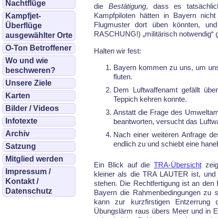
Nachtflüge
die
Bestätigung
, dass es tatsächli
Kampfpiloten hätten in Bayern nich
Kampfjet-
Flugmuster dort üben könnten, u
Überflüge
RASCHUNG!) „militärisch notwendig“ 
ausgewählter Orte
O-Ton Betroffener
Halten wir fest:
Wo und wie
Bayern kommen zu uns, um unse
beschweren?
fluten.
Unsere Ziele
Dem Luftwaffenamt gefällt übe
Karten
Teppich kehren konnte.
Bilder / Videos
Anstatt die Frage des Umweltam
Infotexte
beantworten, versucht das Luftw
Archiv
Nach einer weiteren Anfrage d
endlich zu und schiebt eine hane
Satzung
Mitglied werden
Ein Blick auf die
TRA-Übersicht
zeig
Impressum /
kleiner als die TRA LAUTER ist, un
Kontakt /
stehen. Die Recht­fertigung ist an den
Datenschutz
Bayern die Rah­men­bedingungen zu 
kann zur kurzfirstigen Entzerrung d
Übungslärm raus übers Meer und in Ein