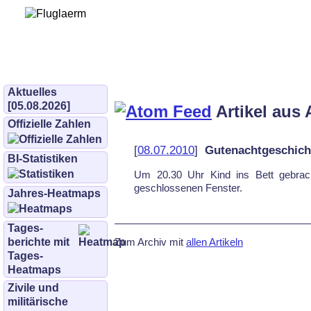
Bürgerinitiative 
und Umwe
bifluglaerm.de
–
bifluglärm
Aktuelles
[05.08.2026]
Artikel aus 
Offizielle Zahlen
[
08.07.2010
]
Gutenachtgeschich
BI-Statistiken
Um 20.30 Uhr Kind ins Bett gebrach
geschlossenen Fenster.
Jahres-Heatmaps
Tages­
Zum Archiv mit
allen Artikeln
berichte mit
Tages-
Heatmaps
Zivile und
militärische