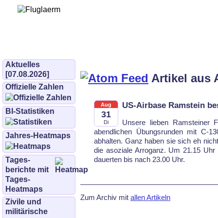
Bürgerinitiative 
und Umwe
bifluglaerm.de
–
bifluglärm
Aktuelles
[07.08.2026]
Artikel aus 
Offizielle Zahlen
US-Airbase Ramstein be
Aug
BI-Statistiken
31
Unsere lieben Ramsteiner F
Di
abendlichen Übungsrunden mit C-1
Jahres-Heatmaps
abhalten. Ganz haben sie sich eh nicht
die asoziale Arroganz. Um 21.15 Uhr
dau­er­ten bis nach 23.00 Uhr.
Tages­
berichte mit
Tages-
Heatmaps
Zum Archiv mit
allen Artikeln
Zivile und
militärische