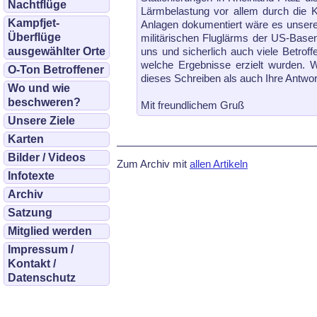
Nachtflüge
Lärm­be­las­tung vor allem durch di
Kampfjet-
Anlagen dokumentiert wäre es unser
Überflüge
militärischen Fluglärms der US-Basen
uns und sicherlich auch viele Betroff
ausgewählter Orte
welche Er­geb­nis­se erzielt wurden
O-Ton Betroffener
dieses Schreiben als auch Ihre Antwort
Wo und wie
beschweren?
Mit freundlichem Gruß
Unsere Ziele
Karten
Bilder / Videos
Zum Archiv mit
allen Artikeln
Infotexte
Archiv
Satzung
Mitglied werden
Impressum /
Kontakt /
Datenschutz