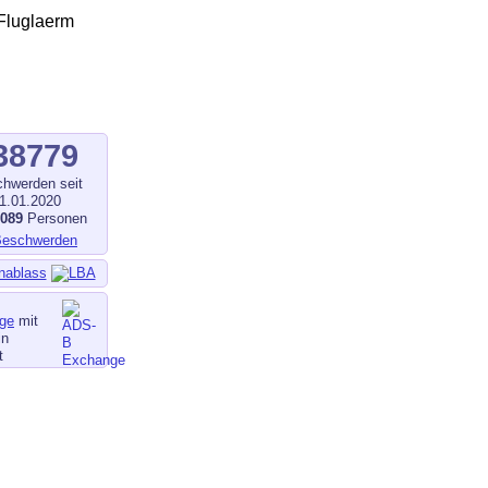
38779
hwerden seit
1.01.2020
1089
Personen
nablass
ge
mit
in
t