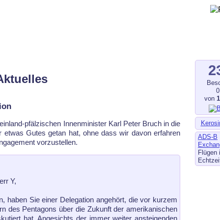
gegen Fluglärm, Bodenlärm
ltverschmutzung
.de
–
fluglaerm-kl.de
–
fluglaerm.saarland
2
Aktuelles
Besc
0
von
ion
Kerosi
heinland-pfälzischen Innenminister Karl Peter Bruch in die
 etwas Gutes getan hat, ohne dass wir davon erfahren
ADS-B
 Engagement vorzustellen.
Exchan
Flügen 
Echtzei
err Y,
, haben Sie einer Delegation an­ge­hört, die vor kurzem
rn des Pen­ta­gons über die Zukunft der amerikanischen
iskutiert hat. Angesichts der immer weiter ansteigenden