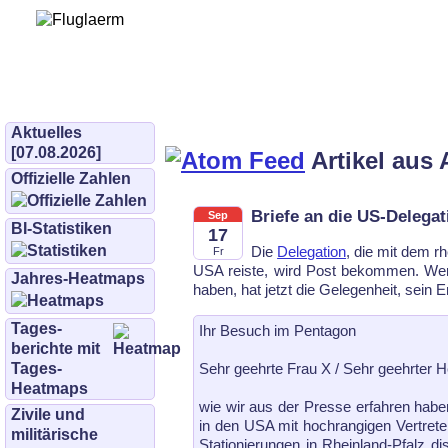
Bürgerinitiative 
und Umwe
bifluglaerm.de
–
bifluglärm
Aktuelles
[07.08.2026]
Artikel aus 
Offizielle Zahlen
Briefe an die US-Delegat
Sep
BI-Statistiken
17
Die
Delegation
, die mit dem r
Fr
USA reiste, wird Post bekommen. Wer
Jahres-Heatmaps
haben, hat jetzt die Gelegenheit, sein
Tages­
Ihr Besuch im Pentagon
berichte mit
Sehr geehrte Frau X / Sehr geehrter H
Tages-
Heatmaps
wie wir aus der Presse erfahren haben
Zivile und
in den USA mit hochrangigen Vertrete
militärische
Stationierungen in Rhein­land-Pfalz d