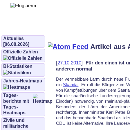
Bürgerinitiative 
und Umwe
bifluglaerm.de
–
bifluglärm
Aktuelles
[06.08.2026]
Artikel aus 
Offizielle Zahlen
[
27.10.2010
]
Für den einen ist u
BI-Statistiken
anderen normal
Der vermeidbare Lärm durch neue Flug
Jahres-Heatmaps
ein
Skandal
. Er ruft die Bürger zum W
von Kampfjetübungen über dem Saarlan
Tages­
Für die saarländische Landesregierun
berichte mit
Einöden) notwendig, von rheinland-pfäl
Besonders der Lärm der Amerikaner 
Tages-
rechtfertigt. Innenminister Karl Pete
Heatmaps
und das be­nach­bar­te Saarland als id
Zivile und
CDU ist keine Alternative. Ihre Landesvo
militärische