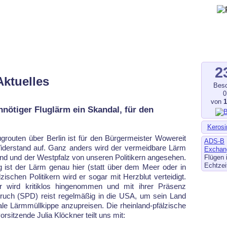
gegen Fluglärm, Bodenlärm
ltverschmutzung
.de
–
fluglaerm-kl.de
–
fluglaerm.saarland
2
Aktuelles
Besc
0
von
nnötiger Fluglärm ein Skandal, für den
Kerosi
routen über Berlin ist für den Bürgermeister Wowereit
ADS-B
i­der­stand auf. Ganz anders wird der vermeidbare Lärm
Exchan
d und der Westpfalz von unseren Politikern angesehen.
Flügen 
Echtzei
g ist der Lärm genau hier (statt über dem Meer oder in
zischen Politikern wird er sogar mit Herzblut verteidigt.
wird kri­tik­los hingenommen und mit ihrer Präsenz
r Bruch (SPD) reist regelmäßig in die USA, um sein Land
eale Lärmmüllkippe anzupreisen. Die rheinland-pfälzische
rsitzende Julia Klöckner teilt uns mit: