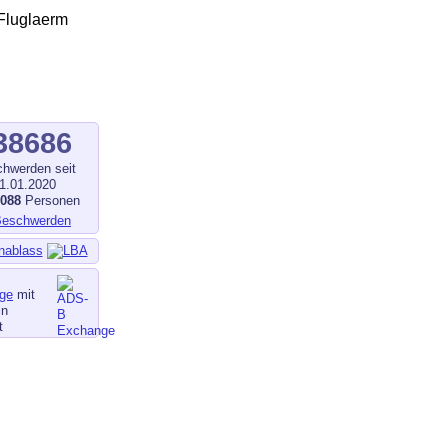
38686
hwerden seit
1.01.2020
1088
Personen
nablass
ge
mit
in
t