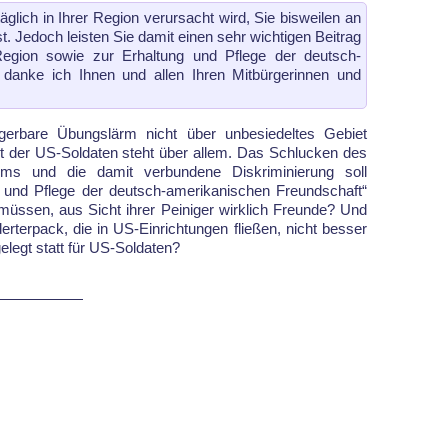
äglich in Ihrer Region verursacht wird, Sie bisweilen an
t. Jedoch leis­ten Sie damit einen sehr wichtigen Beitrag
rer Region sowie zur Erhaltung und Pflege der deutsch-
 danke ich Ihnen und allen Ihren Mitbürgerinnen und
gerbare Übungs­lärm nicht über un­be­sie­del­tes Gebiet
t der US-Sol­da­ten steht über allem. Das Schlucken des
 Lärms und die damit verbundene Diskriminierung soll
ng und Pflege der deutsch-amerikanischen Freund­schaft“
müssen, aus Sicht ihrer Pei­ni­ger wirklich Freunde? Und
erpack, die in US-Ein­rich­tun­gen flie­ßen, nicht besser
legt statt für US-Sol­da­ten?