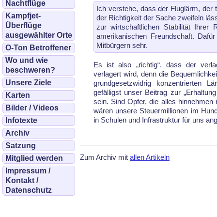
Nachtflüge
Ich verstehe, dass der Fluglärm, der t
Kampfjet-
der Richtigkeit der Sache zweifeln läss
Überflüge
zur wirt­schaft­lichen Stabilität Ih
ausgewählter Orte
amerikanischen Freundschaft. Dafür
Mitbürgern sehr.
O-Ton Betroffener
Wo und wie
Es ist also „richtig“, dass der verla
beschweren?
verlagert wird, denn die Bequemlichkei
Unsere Ziele
grundgesetzwidrig kon­zen­trier­ten
gefälligst unser Beitrag zur „Erhaltu
Karten
sein. Sind Opfer, die alles hinnehmen 
Bilder / Videos
wären unsere Steuermillionen im Hundert
in Schulen und Infrastruktur für uns ange
Infotexte
Archiv
Satzung
Zum Archiv mit
allen Artikeln
Mitglied werden
Impressum /
Kontakt /
Datenschutz