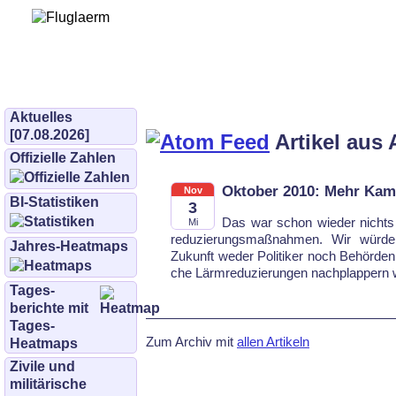
Bürgerinitiative 
und Umwe
bifluglaerm.de
–
bifluglärm
Aktuelles
[07.08.2026]
Artikel aus 
Offizielle Zahlen
Oktober 2010: Mehr Kamp
Nov
BI-Statistiken
3
Das war schon wieder nichts 
Mi
re­du­zie­rungs­maß­nah­men. Wir wür
Jahres-Heatmaps
Zukunft weder Politiker noch Behördenmi
che Lärmreduzierungen nach­plap­pern 
Tages­
berichte mit
Tages-
Zum Archiv mit
allen Artikeln
Heatmaps
Zivile und
militärische