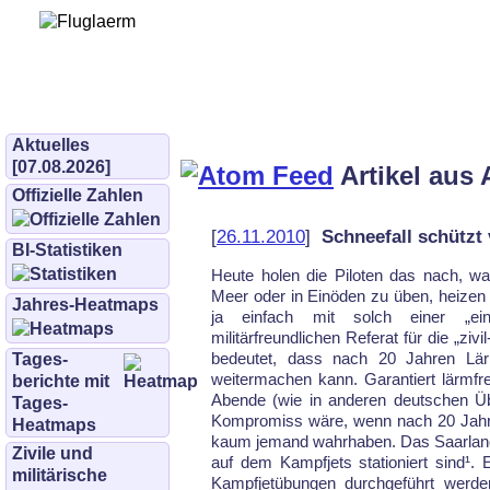
Bürgerinitiative 
und Umwe
bifluglaerm.de
–
bifluglärm
Aktuelles
[07.08.2026]
Artikel aus 
Offizielle Zahlen
[
26.11.2010
]
Schneefall schützt 
BI-Statistiken
Heute holen die Piloten das nach, wa
Meer oder in Einöden zu üben, heizen 
Jahres-Heatmaps
ja einfach mit solch einer „eins
militärfreundlichen Referat für die „z
bedeutet, dass nach 20 Jahren Lär
Tages­
weitermachen kann. Garantiert lärmfr
berichte mit
Abende (wie in anderen deutschen Übu
Tages-
Kompromiss wäre, wenn nach 20 Jahren
Heatmaps
kaum jemand wahrhaben. Das Saarland un
Zivile und
auf dem Kampfjets stationiert sind¹. E
militärische
Kampfjetübungen durchgeführt werde