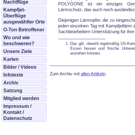
Nachtflüge
POLYGONE ist ein einziges Ge­ma
Lärmschutz, das auch noch ausländische
Kampfjet-
Überflüge
Diejenigen Lärmopfer, die zu eingesch
ausgewählter Orte
jeden einzelnen Tag mit Kampfjetlärm
O-Ton Betroffener
Sach­be­ar­bei­tern Un­ter­stüt­zung für i
Wo und wie
beschweren?
Das gilt, obwohl regelmäßig US-Kamp
Essen fassen und frische Unterwäsch
Unsere Ziele
anziehen können.
Karten
Bilder / Videos
Zum Archiv mit
allen Artikeln
Infotexte
Archiv
Satzung
Mitglied werden
Impressum /
Kontakt /
Datenschutz