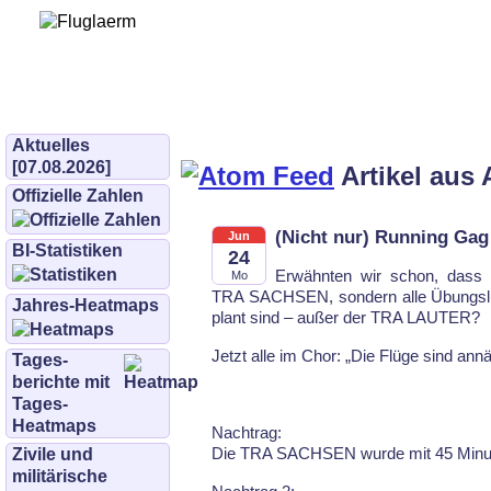
Bürgerinitiative 
und Umwe
bifluglaerm.de
–
bifluglärm
Aktuelles
[07.08.2026]
Artikel aus 
Offizielle Zahlen
(Nicht nur) Running G
Jun
BI-Statistiken
24
Er­wähn­ten wir schon, dass 
Mo
TRA SACH­SEN, son­dern al­le Übungs­luf
Jahres-Heatmaps
plant sind – au­ßer der TRA LAU­TER?
Jetzt al­le im Chor: „Die Flü­ge sind an­nä­
Tages­
berichte mit
Tages-
Heatmaps
Nach­trag:
Die TRA SACH­SEN wur­de mit 45 Mi­nu­t
Zivile und
militärische