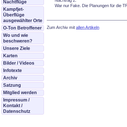
Nach­trag 2:
Nachtflüge
War nur Fa­ke. Die Pla­nun­gen für die
Kampfjet-
Überflüge
ausgewählter Orte
Zum Archiv mit
allen Artikeln
O-Ton Betroffener
Wo und wie
beschweren?
Unsere Ziele
Karten
Bilder / Videos
Infotexte
Archiv
Satzung
Mitglied werden
Impressum /
Kontakt /
Datenschutz