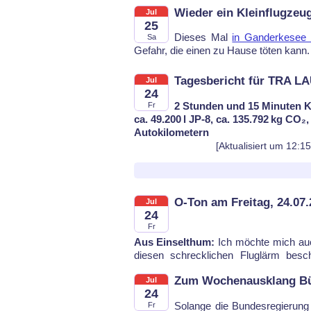
Wieder ein Kleinflugzeu
Jul
25
Dieses Mal
in Ganderkesee 
Sa
Ge­fahr, die einen zu Hau­se töten kann.
Tagesbericht für TRA LA
Jul
24
2 Stunden und 15 Minuten K
Fr
ca. 49.200 l JP-8, ca. 135.792 kg CO₂
Autokilometern
[Aktualisiert um 12:1
O-Ton am Freitag, 24.07
Jul
24
Fr
Aus Einselthum:
Ich möch­te mich au
die­sen schreck­li­chen Flug­lärm be­sc
Zum Wochenausklang Büc
Jul
24
So­lan­ge die Bun­des­re­gie­rung
Fr