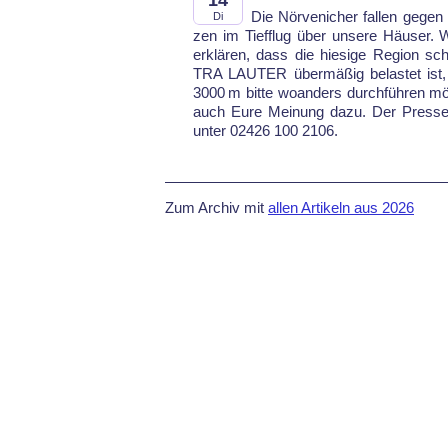
14
Die Nör­ve­ni­cher fal­len ge­g
Di
zen im Tief­flug über un­se­re Häu­ser.
er­klä­ren, dass die hie­si­ge Re­gi­on 
TRA LAU­TER über­mä­ßig be­las­tet ist,
3000 m bit­te wo­an­ders durch­führen möc
auch Eu­re Mei­nung da­zu. Der Pres­se­of­
un­ter 02426 100 2106.
Zum Archiv mit
allen Artikeln aus 2026