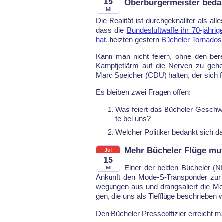
15
Oberbürgermeister beda
Mi
Die Rea­li­tät ist durch­ge­knall­ter al
dass die
Bun­des­luft­waf­fe ihr 70-jäh­ri­
hat
, heiz­ten ges­tern
Bü­che­ler Tor­na­do
Kann man nicht fei­ern, oh­ne den be­rei
Kampf­jet­lärm auf die Ner­ven zu ge­h
Marc Spei­cher (CDU) hal­ten, der sich f
Es blei­ben zwei Fra­gen of­fen:
Was fei­ert das Bü­che­ler Ge­schwa
te bei uns?
Wel­cher Po­li­ti­ker be­dankt sich da
Mehr Bücheler Flüge mu
Jul
15
Ei­ner der bei­den Bü­che­ler 
Mi
An­kunft den Mo­de-S-Trans­pon­der zur V
we­gun­gen aus und drang­sa­liert die M
gen, die uns als Tief­flü­ge be­schrie­ben 
Den Bü­che­ler Pres­se­of­fi­zier er­reich