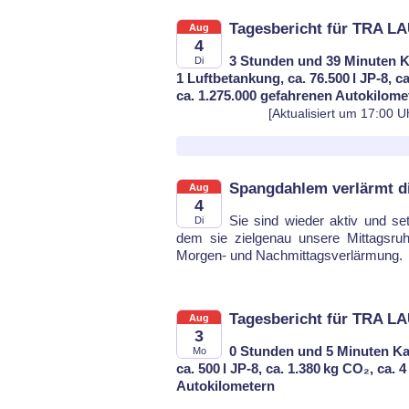
Tagesbericht für TRA LA
Aug
4
3 Stunden und 39 Minuten K
Di
1 Luftbetankung, ca. 76.500 l JP-8, c
ca. 1.275.000 gefahrenen Autokilome
[Aktualisiert um 17:00 U
Spangdahlem verlärmt d
Aug
4
Sie sind wie­der ak­tiv und set­
Di
dem sie ziel­ge­nau un­se­re Mit­tags­ru­
Mor­gen- und Nach­mit­tags­ver­lär­mung.
Tagesbericht für TRA L
Aug
3
0 Stunden und 5 Minuten Ka
Mo
ca. 500 l JP-8, ca. 1.380 kg CO₂, ca.
Autokilometern