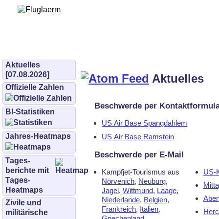
Bürgerinitiative 
und Umwe
bifluglaerm.de
–
bifluglärm
Aktuelles
[07.08.2026]
Aktuelles
Offizielle Zahlen
Beschwerde per Kontaktformul
BI-Statistiken
US Air Base Spangdahlem
Jahres-Heatmaps
US Air Base Ramstein
Beschwerde per E-Mail
Tages­
berichte mit
Kampfjet-Tourismus aus
US-K
Tages-
Nörvenich
,
Neuburg
,
Mitt
Heatmaps
Jagel
,
Wittmund
,
Laage
,
Aben
Niederlande
,
Belgien
,
Zivile und
Frankreich
,
Italien
,
Hercu
militärische
Griechenland