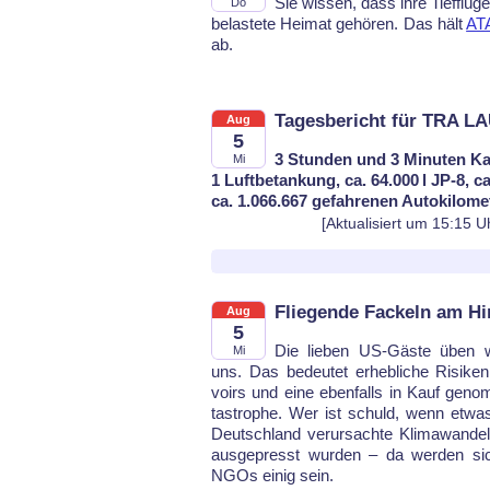
Sie wis­sen, dass ih­re Tief­flü­g
Do
be­las­te­te Hei­mat ge­hö­ren. Das hält
AT
ab.
Tagesbericht für TRA L
Aug
5
3 Stunden und 3 Minuten Ka
Mi
1 Luftbetankung, ca. 64.000 l JP-8, c
ca. 1.066.667 gefahrenen Autokilome
[Aktualisiert um 15:15 U
Fliegende Fackeln am H
Aug
5
Die lie­ben US-Gäs­te üben wie
Mi
uns. Das be­deu­tet er­heb­li­che Ri­si­ken
voirs und ei­ne eben­falls in Kauf ge­no
ta­stro­phe. Wer ist schuld, wenn et­was
Deutsch­land ver­ur­sach­te Kli­ma­wan­d
aus­ge­presst wur­den – da wer­den sich 
NGOs ei­nig sein.