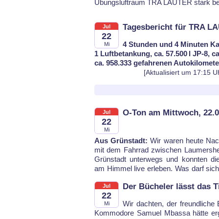
Übungs­luft­raum TRA LAU­TER stark be­la
Tagesbericht für TRA L
Jul
22
4 Stunden und 4 Minuten Ka
Mi
1 Luftbetankung, ca. 57.500 l JP-8, c
ca. 958.333 gefahrenen Autokilomet
[Aktualisiert um 17:15 U
O-Ton am Mittwoch, 22.0
Jul
22
Mi
Aus Grünstadt:
Wir wa­ren heu­te Nach
flie­gen­de […] hier al­les er­lau­ben?
mit dem Fahr­rad zwi­schen Lau­mers­h
wir mal in Frie­den le­ben, aber das i
Grün­stadt un­ter­wegs und konn­ten di
am Him­mel li­ve er­le­ben. Was darf sich
Der Bücheler lässt das T
Jul
22
Wir dach­ten, der freund­li­che 
Mi
Kom­mo­do­re Sa­mu­el Mbas­sa hät­te er­