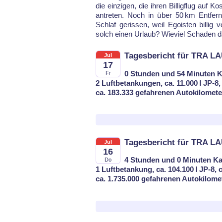
die ein­zi­gen, die ih­ren Bil­lig­flug auf
an­tre­ten. Noch in über 50 km Ent­fe
Schlaf ge­ris­sen, weil Ego­is­ten bil­l
solch einen Ur­laub? Wie­viel Scha­den da
Tagesbericht für TRA LA
Jul
17
0 Stunden und 54 Minuten K
Fr
2 Luftbetankungen, ca. 11.000 l JP-8,
ca. 183.333 gefahrenen Autokilomet
Tagesbericht für TRA L
Jul
16
4 Stunden und 0 Minuten Ka
Do
1 Luftbetankung, ca. 104.100 l JP-8, 
ca. 1.735.000 gefahrenen Autokilome