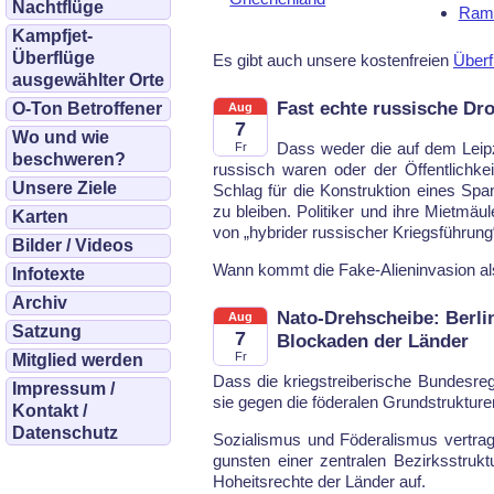
Nachtflüge
Rams
Kampfjet-
Überflüge
Es gibt auch un­se­re kos­ten­frei­en
Über­f
ausgewählter Orte
Fast echte russische Dr
O-Ton Betroffener
Aug
7
Wo und wie
Dass we­der die auf dem Leip­zi
Fr
beschweren?
rus­sisch wa­ren oder der Öf­fent­lich­ke
Unsere Ziele
Schlag für die Kon­struk­ti­on ei­nes Sp
zu blei­ben. Po­li­ti­ker und ih­re Miet­mä
Karten
von „hy­bri­der rus­si­scher Kriegs­füh­rung“
Bilder / Videos
Wann kommt die Fa­ke-Ali­en­in­va­si­on als
Infotexte
Archiv
Nato-Drehscheibe: Berli
Aug
Satzung
7
Blockaden der Länder
Fr
Mitglied werden
Dass die kriegs­trei­be­ri­sche Bun­des­re
Impressum /
sie ge­gen die fö­de­ra­len Grund­struk­tu­r
Kontakt /
Datenschutz
So­zia­lis­mus und Fö­de­ra­lis­mus ver­
guns­ten ei­ner zen­tra­len Be­zirks­struk­t
Ho­heits­rech­te der Län­der auf.