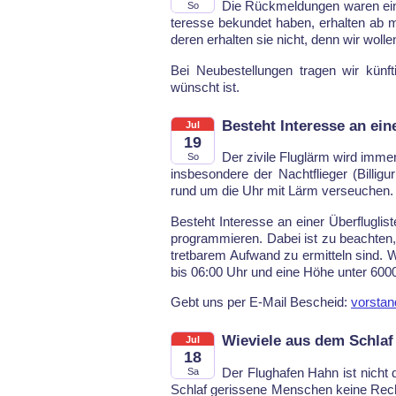
Die Rück­mel­dun­gen wa­ren ein­de
So
ter­es­se be­kun­det ha­ben, er­hal­ten ab m
de­ren er­hal­ten sie nicht, denn wir wol­
Bei Neu­be­stel­lun­gen tra­gen wir künf­t
wünscht ist.
Besteht Interesse an ein
Jul
19
Der zi­vi­le Fluglärm wird im­mer
So
ins­be­son­de­re der Nacht­flie­ger (Bil­li
rund um die Uhr mit Lärm ver­seu­chen.
Be­steht In­ter­es­se an ei­ner Über­flug­lis­
pro­gram­mie­ren. Da­bei ist zu be­ach­ten
tret­ba­rem Auf­wand zu er­mit­teln sind. 
bis 06:00 Uhr und eine Höhe unter 6000 m
Gebt uns per E-Mail Bescheid:
vorstan
Wieviele aus dem Schlaf
Jul
18
Der Flug­ha­fen Hahn ist nicht d
Sa
Schlaf ge­ris­se­ne Men­schen kei­ne Rech