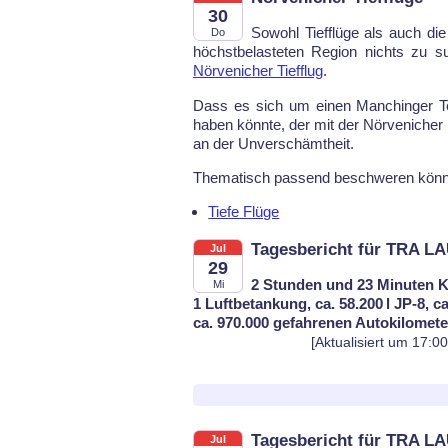
30
So­wohl Tief­flü­ge als auch die 
Do
höchst­be­las­te­ten Re­gi­on nichts zu
Nör­ve­ni­cher Tief­flug
.
Dass es sich um einen Man­chin­ger Tes
ha­ben könn­te, der mit der Nör­ve­n­i­cher 
an der Un­ver­schämt­heit.
The­ma­tisch pas­send be­schwe­ren könn
Tiefe Flüge
Tagesbericht für TRA L
Jul
29
2 Stunden und 23 Minuten K
Mi
1 Luftbetankung, ca. 58.200 l JP-8, c
ca. 970.000 gefahrenen Autokilomet
[Aktualisiert um 17:0
Tagesbericht für TRA LA
Jul