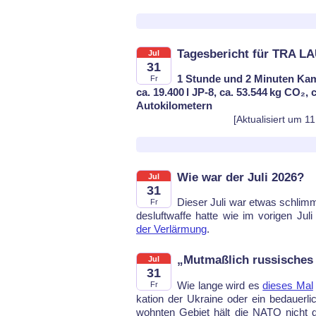
Tagesbericht für TRA LA
Jul
31
1 Stunde und 2 Minuten Kam
Fr
ca. 19.400 l JP-8, ca. 53.544 kg CO₂,
Autokilometern
[Aktualisiert um 1
Wie war der Juli 2026?
Jul
31
Die­ser Ju­li war et­was schlim­
Fr
des­luft­waf­fe hat­te wie im vo­ri­gen Ju­
der Ver­lär­mung
.
„Mutmaßlich russisches
Jul
31
Wie lan­ge wird es
die­ses Mal
Fr
ka­ti­on der Ukrai­ne oder ein be­dau­er­l
wohn­ten Ge­biet hält die NATO nicht da­vo