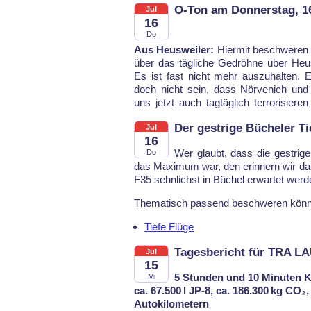
O-Ton am Donnerstag, 1
Jul
16
Do
Aus Heusweiler:
Hier­mit be­schwe­ren
Und un­se­re Po­li­ti­ker win­ken al­le
über das täg­li­che Ge­dröh­ne über Heus­
Kos­ten durch. Fe­ri­en gibt es nur für di
Es ist fast nicht mehr aus­zu­hal­ten.
doch nicht sein, dass Nör­ve­nich und
uns jetzt auch tag­täg­lich ter­ro­ri­sie­ren
Der gestrige Bücheler Ti
Jul
16
Wer glaubt, dass die gest­ri­ge 
Do
das Ma­xi­mum war, den er­in­nern wir dar
F35 sehn­lichst in Bü­chel er­war­tet wer­d
The­ma­tisch pas­send be­schwe­ren könn
Tiefe Flüge
Tagesbericht für TRA L
Jul
15
5 Stunden und 10 Minuten K
Mi
ca. 67.500 l JP-8, ca. 186.300 kg CO₂
Autokilometern