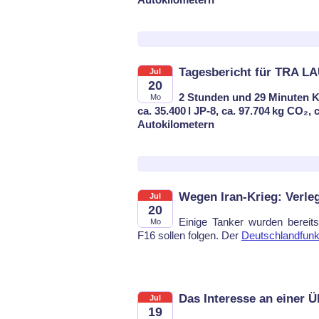
Tagesbericht für TRA L
Jul
20
2 Stunden und 29 Minuten K
Mo
ca. 35.400 l JP-8, ca. 97.704 kg CO₂,
Autokilometern
Wegen Iran-Krieg: Verl
Jul
20
Ei­ni­ge Tan­ker wur­den be­reit
Mo
F16 sol­len fol­gen. Der
Deutsch­land­funk 
Das Interesse an einer Ü
Jul
19