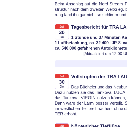
Beim An­schlag auf die Nord Stream Pi­p
struk­tur nach dem zwei­ten Welt­krieg, b
rung fand ihn gar nicht so schlimm und m
Tagesbericht für TRA L
Jul
30
1 Stunde und 37 Minuten Ka
Do
1 Luftbetankung, ca. 32.400 l JP-8, c
ca. 540.000 gefahrenen Autokilomet
[Aktualisiert um 12:00 U
Vollstopfen der TRA LA
Jul
30
Das Bü­che­ler und das Neu­bur­
Do
Da­zu nut­zen sie das Tank­oval LU­CA i
das Tank­oval VIR­GIN nut­zen kön­nen, 
Dann wä­re der Lärm bes­ser ver­teilt.
im west­li­chen Teil breit­ma­chen, oh­n
TER er­höht.
Nörvenicher Tiefflüge
Jul