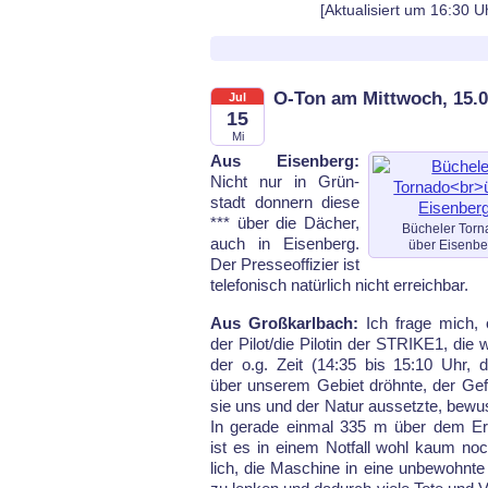
[Aktualisiert um 16:30 U
O-Ton am Mittwoch, 15.0
Jul
15
Mi
Aus Eisenberg:
Nicht nur in Grün­
stadt don­nern die­se
*** über die Dä­cher,
Bücheler Torn
auch in Ei­sen­berg.
über Eisenbe
Der Pres­se­of­fi­zier ist
te­le­fo­nisch na­tür­lich nicht er­reich­bar.
Aus Großkarlbach:
Ich fra­ge mich, 
der Pi­lot/die Pi­lo­tin der STRIKE1, die
der o.g. Zeit (14:35 bis 15:10 Uhr, d
über un­se­rem Ge­biet dröhn­te, der Ge­f
sie uns und der Na­tur aus­setz­te, be­wu
In ge­ra­de ein­mal 335 m über dem Er
ist es in ei­nem Not­fall wohl kaum n
lich, die Ma­schi­ne in ei­ne un­be­wohn­te