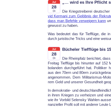
„… wird es Ihre Pflicht 
Jul
28
Die Kriegs­trei­be­rei deut­scher P
Di
vid Ker­ma­ni zum Gelöb­nis der Re­kru­ten 
dass man Be­feh­le ver­wei­gern kann
und
ge­wusst zu ha­ben.
Was be­deu­tet das für Tief­flü­ge, die in
durch ju­ris­ti­sche Tricks und ei­ne wei­su
Bücheler Tiefflüge bis 1
Jul
28
Die Rhein­pfalz be­rich­tet, da
Di
Frei­tag Tief­flü­ge bis hin­un­ter auf 152
bo­lan­den durch­ge­führt hat. Po­li­ti­ker
aus den 70ern und 80ern zu­rück­ge­brac
an­ge­nom­men. Dem Mi­li­ta­ris­mus-Mo
rem Geld und un­se­rer Ge­sund­heit ge­op­
In de­mo­kra­tie- und deutsch­land­feind­l
in ih­ren Krie­gen zu ver­hei­zen und eine
wie ihr Vor­bild Se­lens­ky Wah­len aus­se
nan­zi­el­ler Pro­fit soll mit an­de­rer Leu­t