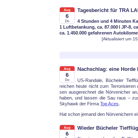
Tagesbericht für TRA L
Aug
6
4 Stunden und 4 Minuten Ka
Do
1 Luftbetankung, ca. 87.000 l JP-8, c
ca. 1.450.000 gefahrenen Autokilome
[Aktualisiert um 1
Nachschlag: eine Horde 
Aug
6
US-Ran­da­le, Bü­che­ler Tief­f
Do
rei­chen heu­te nicht zum Ter­ro­ri­sie­r
sen aus­ge­rech­net die Nör­ve­ni­cher an,
ha­ben, und las­sen die Sau raus – zu­
Sky­hawk der Fir­ma
Top Aces
.
Hat schon je­mand den Nör­ve­ni­chern ei
Wieder Bücheler Tiefflü
Aug
6