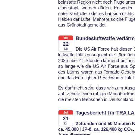
be­las­te­te Re­gi­on nicht noch Flü­ge un­
ein­ge­stopft wer­den dür­fen. Ent­we­de
un­ter Kon­trol­le, oder es hat sich nichts
Hel­den der Lüf­te. Meh­re­re sol­che Flü­
aus Grün­stadt ge­mel­det.
Bundesluftwaffe verlärm
Jul
22
Die US Air For­ce hält die­sen J
Mi
luft­waf­fe füllt kon­se­quent die Lärm­l
2026 über 41 Stun­den lär­mend bei uns 
so lan­ge wie die US Air For­ce aus Spa
des Lärms wa­ren das Tor­na­do-Ge­sc
und das Eu­ro­figh­ter-Ge­schwa­der Tak
Es darf nicht sein, dass wir zum Aus­gle
Jahr­zehn­te einen ru­hi­gen Mo­nat be­k
die meis­ten Men­schen in Deutsch­land.
Tagesbericht für TRA LA
Jul
21
2 Stunden und 50 Minuten K
Di
ca. 45.800 l JP-8, ca. 126.408 kg CO₂
Autokilometern