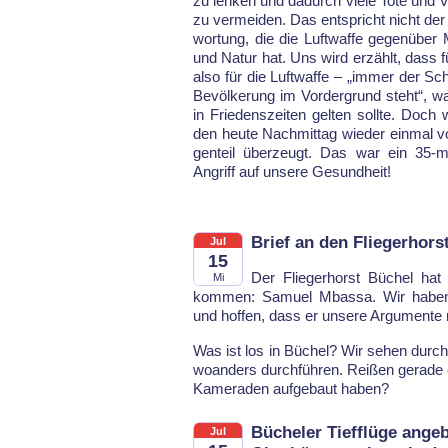
zu len­ken und da­durch vie­le To­te und Ve
zu ver­mei­den. Das ent­spricht nicht der
wor­tung, die die Luft­waf­fe ge­gen­übe
und Na­tur hat. Uns wird erzählt, dass f
al­so für die Luft­waf­fe – „im­mer der Sc
Be­völ­ke­rung im Vor­der­grund steht“, 
in Frie­dens­zei­ten gel­ten soll­te. Doch
den heu­te Nach­mit­tag wie­der ein­mal
gen­teil über­zeugt. Das war ein 35-mi­n
An­griff auf un­se­re Ge­sund­heit!
Brief an den Fliegerhors
Jul
15
Der Flie­ger­horst Bü­chel ha
Mi
kom­men: Sa­mu­el Mbas­sa. Wir ha­ben ih
und hof­fen, dass er un­se­re Ar­gu­men­te 
Was ist los in Bü­chel? Wir se­hen durch­au
wo­an­ders durch­füh­ren. Rei­ßen ge­ra­de 
Ka­me­ra­den auf­ge­baut ha­ben?
Bücheler Tiefflüge angeb
Jul