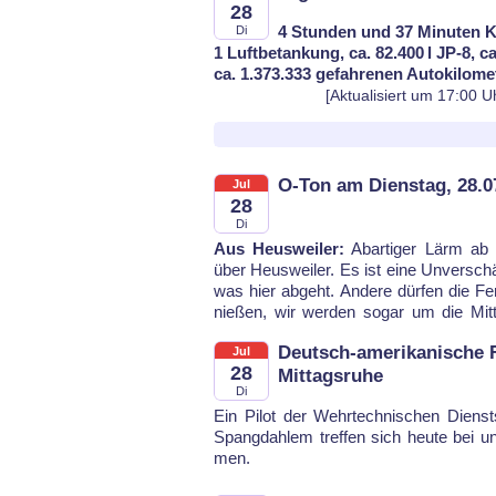
28
4 Stunden und 37 Minuten K
Di
1 Luftbetankung, ca. 82.400 l JP-8, c
ca. 1.373.333 gefahrenen Autokilome
[Aktualisiert um 17:00 U
O-Ton am Dienstag, 28.0
Jul
28
Di
Aus Heusweiler:
Abar­ti­ger Lärm ab
ver­lärmt. Was las­sen die sich noc
über Heus­wei­ler. Es ist ei­ne Un­ver­sch
was hier ab­ge­ht. An­de­re dür­fen die Fe­
nie­ßen, wir wer­den so­gar um die Mit­t
Deutsch-amerikanische F
Jul
28
Mittagsruhe
Di
Ein Pi­lot der Wehr­tech­ni­schen Dienst
Spang­dah­lem tref­fen sich heu­te bei u
men.