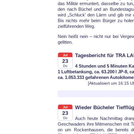
das Mi­li­tär er­mun­tert, das­sel­be zu t
den nach Bü­chel und an Bun­des­tags­ab
wird „Schluck’ den Lärm und gib mir de
Bis nichts mehr beim Bür­ger zu ho­len
ziel­führen­den Weg.
Nein heißt nein – nicht nur bei Ver­ge­wa
ge­lit­ten.
Tagesbericht für TRA L
Jul
23
4 Stunden und 5 Minuten Ka
Do
1 Luftbetankung, ca. 63.200 l JP-8, c
ca. 1.053.333 gefahrenen Autokilome
[Aktualisiert um 16:15 U
Wieder Bücheler Tiefflü
Jul
23
Auch heu­te Nach­mit­tag drang­s
Do
Ge­schwa­ders ih­re Mit­men­schen mit Tief­
on um Ro­cken­hau­sen, die be­reits d