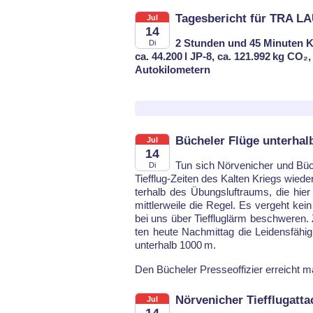
Tagesbericht für TRA LA
Jul
14
2 Stunden und 45 Minuten K
Di
ca. 44.200 l JP-8, ca. 121.992 kg CO₂
Autokilometern
Bücheler Flüge unterha
Jul
14
Tun sich Nör­ve­ni­cher und Bü­
Di
Tief­flug-Zei­ten des Kal­ten Kriegs wie­de
ter­halb des Übungs­luft­raums, die hie
mitt­ler­wei­le die Re­gel. Es ver­geht k
bei uns über Tief­flug­lärm be­schwe­ren.
ten heu­te Nach­mit­tag die Lei­dens­fä­hig­
un­ter­halb 1000 m.
Den Bü­che­ler Pres­se­of­fi­zier er­reich
Nörvenicher Tiefflugatt
Jul