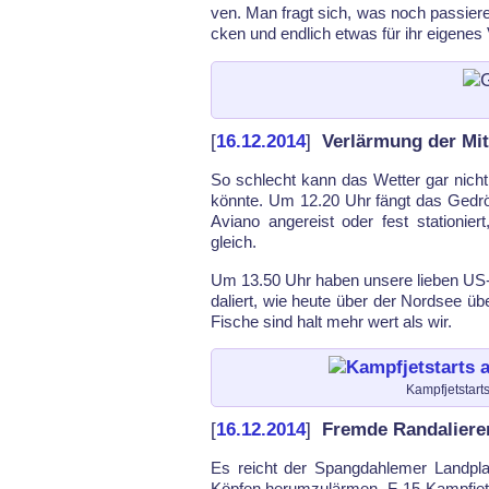
ven. Man fragt sich, was noch pas­sie­ren 
cken und end­lich et­was für ihr ei­ge­nes
[
16.12.2014
]
Verlärmung der Mi
So schlecht kann das Wet­ter gar nicht
könn­te. Um 12.20 Uhr fängt das Ge­dröh
Avia­no an­ge­reist oder fest sta­tio­ni
gleich.
Um 13.50 Uhr ha­ben un­se­re lie­ben US-Ku
da­liert, wie heu­te über der Nord­see üb
Fi­sche sind halt mehr wert als wir.
Kampfjetstart
[
16.12.2014
]
Fremde Randaliere
Es reicht der Spang­dah­le­mer Land­pla­g
Köp­fen her­um­zulär­men. F-15-Kampf­jet