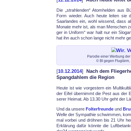
Die „strah­len­den“ Atom­hel­den aus Büc
Form wie­der. Auch heu­te lei­ten sie d
Saar­lan­des ein, wohl wis­send, dass al
Mo­na­te mehr ist, als man Men­schen zu
ger in Uni­form“ war halt nur ein Slo­g
hat ihn auch schon lan­ge nicht mehr ge­
Parodie einer Werbung de
© BI gegen Fluglärm
[
10.12.2014
]
Nach dem Fliegerho
Spangdahlem die Region
Heu­te ist wie vor­ges­tern ein Mul­ti­kul­
der Ei­fel über­nimmt die Pest aus der Ei­
se­rer Hei­mat. Ab 13.30 Uhr geht der L
Und da un­se­re
Fol­ter­freun­de
und
Brun
Wel­le der Sym­pa­thie schwim­men, k
mal vor­bei und dröh­nen bis 21 Uhr her
Er­klä­rung da­für könn­te die Luft­be­t