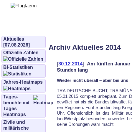
Bürgerinitiative 
und Umwe
bifluglaerm.de
–
bifluglärm
Aktuelles
[07.08.2026]
Archiv Aktuelles 2014
Offizielle Zahlen
[
30.12.2014
]
Am fünften Januar 
BI-Statistiken
Stunden lang
Wieder nicht überall – aber bei uns
Jahres-Heatmaps
TRA DEUT­SCHE BUCHT, TRA MÜNS­T
05.01.2015 komp­lett un­be­plant. Zum D
Tages­
ge­wütet hat als die Bun­des­luft­waf­fe,
berichte mit
ren Re­gio­nen. Fünf Stun­den lang Krieg
Tages-
Uhr. Of­fen­sicht­lich ist das Mi­litä
Heatmaps
land/West­pfalz be­son­ders un­wer­tes Le­
Zivile und
sei­ne Dro­hun­gen wahr macht.
militärische