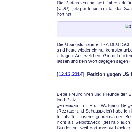
Die Par­teirä­son hat seit Jah­ren dafü
(CDU), jet­zi­ger In­nen­mi­nis­ter des Sa
hört hat.
Die Übungslufträume TRA DEUT­S
sind heute wieder ein­mal komplett unbe
er­tra­gen. Aus wel­chem Grund könn­ten Lan
las­sen und kein Wort da­ge­gen sa­gen?
[
12.12.2014
]
Petition gegen US
Lie­be Freun­din­nen und Freun­de der Bür­g
land-Pfalz,
ge­mein­sam mit Prof. Wolf­gang Ber­ge
(Re­zi­ta­tor und Schau­spie­ler) ha­be ich jet
tet als Teil un­se­rer ge­mein­sa­men B
nicht als Selbst­zweck (des­halb auch ke
Bun­des­tag, weil dort mas­siv blo­ckiert 