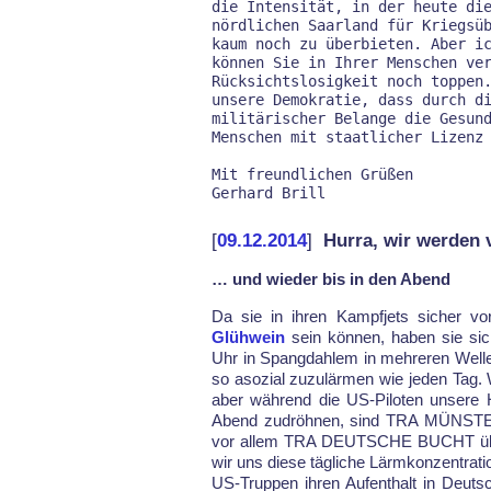
die Intensität, in der heute die
nördlichen Saarland für Kriegsüb
kaum noch zu überbieten. Aber ic
können Sie in Ihrer Menschen ver
Rücksichtslosigkeit noch toppen.
unsere Demokratie, dass durch di
militärischer Belange die Gesund
Menschen mit staatlicher Lizenz 
Mit freundlichen Grüßen

[
09.12.2014
]
Hurra, wir werden 
… und wieder bis in den Abend
Da sie in ih­ren Kampf­jets si­cher v
Glühwein
sein kön­nen, ha­ben sie sic
Uhr in Spang­dah­lem in meh­re­ren Wel­le
so aso­zi­al zu­zulär­men wie je­den Tag.
aber während die US-Piloten unsere 
Abend zudröhnen, sind TRA MÜNS­
vor al­lem TRA DEUT­SCHE BUCHT über 
wir uns die­se täg­li­che Lärm­kon­zen­tra­ti­
US-Trup­pen ih­ren Auf­ent­halt in Deuts