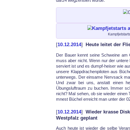
dar24 weg­zen­siert wur­de.
Kampfjetstart
[
10.12.2014
]
Heute leitet der Fl
Der Bau­er kennt sei­ne Schwei­ne am
muss aber nicht. Wenn nur der un­te­r
ser­viert ist und es dumpf-hei­ser wie a
un­se­re Klapp­dra­chen­pi­lo­ten aus Büc
un­ter­wegs. Der ein­sa­me Nerv­sack mac
Und zwar bei uns, an­statt einen heu­
Übungs­luftraum zu bu­chen. Im­mer sc
nicht? Mal se­hen, ob sie wie­der einen 
m­nest Büchel er­reicht man un­ter der 
[
10.12.2014
]
Wieder krasse Disk
Westpfalz geplant
Auch heu­te ist wie­der die sel­be Verar