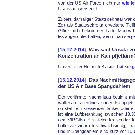
von der US Air For­ce nicht nur
wie je
Uran­staub ver­seucht.
Zu­bers da­ma­li­ger Staats­sek­re­tär war d
Zeit als Staats­se­kretär er­wei­ter­te Tief
Glück nicht be­kom­men hat­te. Man will s
les an­ge­rich­tet hät­ten, wenn man sie ge­
[
15.12.2014
]
Was sagt Ursula v
Konzentration an Kampfjetlärm
Un­ser Le­ser Hein­rich Bla­si­us
hat sie g
[
15.12.2014
]
Das Nachmittagsged
der US Air Base Spangdahlem
Der ver­lärm­te Nach­mit­tag be­ginnt mi
waf­fen­amt al­ler­dings kei­nen Kampf­jet
on steht ein krei­sen­der Tan­ker oder 
ist ei­ne Luft­be­tan­kung zwi­schen 13
oval VIR­GIN). Ein al­lei­ne krei­sen­der Tan
hält­nis­se ziem­lich schwach­sin­nig, ma
und in Spang­dah­lem sind kurz vor 15 Uh