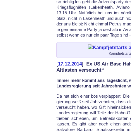
so rich­tig los geht die Ad­vents­par­ty d
Kriegs­flughä­fen (La­ken­heath, Avia
13.15 Uhr. Natür­lich bei uns im nörd­
pfalz, nicht in La­ken­heath und auch nich
der uns bleibt: Nicht ein­mal Pe­trus mag s
te ge­mein­sa­me Par­ty ja des­halb in Avia
selbst wenn es nur ein paar Ta­ge sind – s
Kampfjetstart
[
17.12.2014
]
Ex US Air Base Hah
Altlasten verseucht“
Immer mehr kommt ans Tageslicht, w
Landesregierung seit Jahrzehnten w
Da hat sich ei­ner bös ver­plap­pert. Die
gie­rung weiß seit Jahr­zehn­ten, dass die 
ver­seucht ha­ben, wo Gift hin­ein­si­ck
Lan­des­re­gie­rung will Tei­le der Hahn-
trie­ben schie­ben, um Be­triebs­kos­te
las­sen. Es gibt aber noch einen an­de
Sal­va­to­re Bar­ba­ro, Staats­se­kretär 