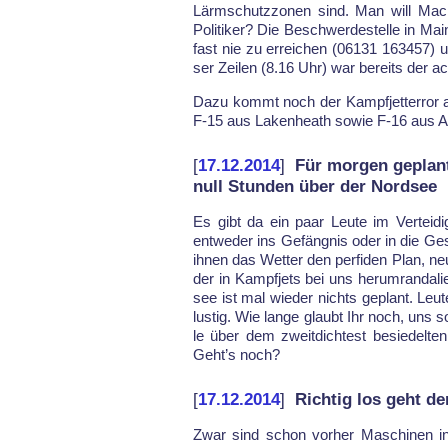
Lärm­schutz­zo­nen sind. Man will Macht
Po­li­ti­ker? Die Be­schwer­de­stel­le in Ma
fast nie zu er­rei­chen (06131 163457) 
ser Zei­len (8.16 Uhr) war be­reits der ac
Da­zu kommt noch der Kampf­jet­ter­ror
F-15 aus La­ken­heath so­wie F-16 aus Avi
[
17.12.2014
]
Für morgen geplant
null Stunden über der Nordsee
Es gibt da ein paar Leu­te im Ver­tei­di­
ent­we­der ins Ge­fäng­nis oder in die Ge­sc
ih­nen das Wet­ter den per­fi­den Plan, ne
der in Kampf­jets bei uns her­um­ran­da­l
see ist mal wie­der nichts ge­plant. Leu
lus­tig. Wie lan­ge glaubt Ihr noch, uns s
le über dem zweit­dich­test be­sie­del­t
Geht’s noch?
[
17.12.2014
]
Richtig los geht d
Zwar sind schon vor­her Ma­schi­nen in 