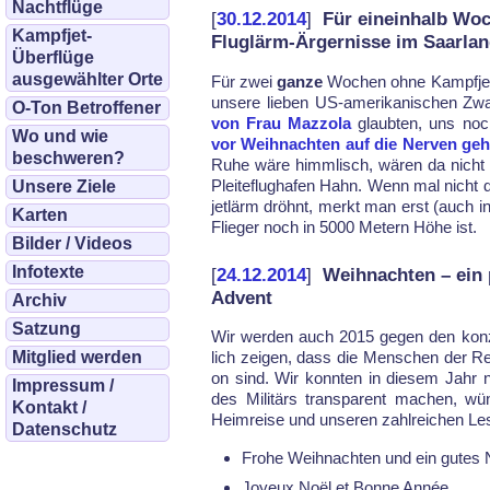
Nachtflüge
[
30.12.2014
]
Für eineinhalb Woc
Kampfjet-
Fluglärm-Ärgernisse im Saarla
Überflüge
ausgewählter Orte
Für zwei
gan­ze
Wo­chen oh­ne Kampf­jet­
un­se­re lie­ben US-ame­ri­ka­ni­schen Zw
O-Ton Betroffener
von Frau Maz­zo­la
glaub­ten, uns noch 
Wo und wie
vor Weih­nach­ten auf die Ner­ven ge­
beschweren?
Ru­he wä­re himm­lisch, wären da nicht Bi
Plei­te­flug­ha­fen Hahn. Wenn mal nicht
Unsere Ziele
jet­lärm dröhnt, merkt man erst (auch in­
Karten
Flie­ger noch in 5000 Me­tern Höhe ist.
Bilder / Videos
Infotexte
[
24.12.2014
]
Weihnachten – ein 
Advent
Archiv
Satzung
Wir wer­den auch 2015 ge­gen den kon­zen
Mitglied werden
lich zei­gen, dass die Men­schen der Re­
on sind. Wir konn­ten in die­sem Jahr ne
Impressum /
des Mi­litärs trans­pa­rent ma­chen, wü
Kontakt /
Heim­rei­se und un­se­ren zahl­rei­chen Le
Datenschutz
Frohe Weihnachten und ein gutes
Joyeux Noël et Bonne Année