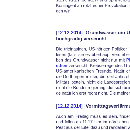
Kon­tin­gent an rotz­fre­cher Pro­vo­ka­ti­on 
den wir.
[
12.12.2014
]
Grundwasser um US
hochgradig verseucht
Die trief­na­si­gen, US-hö­ri­gen Po­li­ti­ke
le­sen (falls sie es über­haupt ver­ste­hen
ben das Grund­was­ser nicht nur mit
P
ethen
ver­seucht. Krebser­re­gen­des Gr
US-ame­ri­ka­ni­schen Freun­de. Na­tür­li
die Dorf­bür­ger­meis­ter, die seit Jahr
Mi­litärs bet­teln, nicht die Lan­des­re­g
nicht die Bun­des­re­gie­rung, die sich 
de natür­lich erst recht nicht. Die mei­ne
[
12.12.2014
]
Vormittagsverlärm
Auch am Frei­tag muss es sein, fin­den
und fal­len ab 11.17 Uhr im nörd­li­ch
Pest aus der Ei­fel da­zu und ran­da­lier