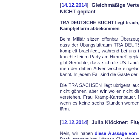
[
14.12.2014
]
Gleichmäßige Vert
NICHT geplant
TRA DEUTSCHE BUCHT liegt brach,
Kampfjetlärm abbekommen
Beim Mi­li­tär sit­zen of­fen­bar Über­z
dass der Übungs­luftraum TRA DEUTS
kom­plett brach­liegt, während bei un
knech­te fei­ern Par­ty am Him­mel“ ge­p
gibt Ge­rüch­te, dass sich die US-Land­
men der drit­ten Ad­vent­wo­che ein­ge­la­
kannt. In je­dem Fall sind die Gäs­te der
Die TRA SACH­SEN liegt üb­ri­gens auch
nicht gön­nen, aber
wir
wol­len nicht d
ver­ste­hen, Frau Kramp-Kar­ren­bau­er
wenn es kei­ne sechs Stun­den wer­den,
lärm.
[
12.12.2014
]
Julia Klöckner: Fl
Nein, wir ha­ben
die­se Aus­sa­ge von 