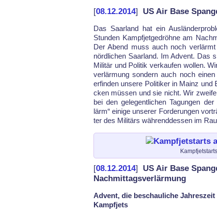
[
08.12.2014
]
US Air Base Spang
Das Saar­land hat ein Aus­län­der­pro­bl
Stun­den Kampf­jet­ge­dröh­ne am Nach­mi
Der Abend muss auch noch ver­lärmt 
nörd­li­chen Saar­land. Im Ad­vent. Das sin
Mi­litär und Po­li­tik ver­kau­fen wol­len. 
ver­lär­mung son­dern auch noch einen
er­fin­den un­se­re Po­li­ti­ker in Mainz u
cken müs­sen und sie nicht. Wir zwei­feln 
bei den ge­le­gent­li­chen Ta­gun­gen der lä
lärm“ ei­ni­ge un­se­rer For­de­run­gen vor­t
ter des Mi­li­tärs während­des­sen im Rau
Kampfjetstart
[
08.12.2014
]
US Air Base Spang
Nachmittagsverlärmung
Advent, die beschauliche Jahreszeit
Kampfjets