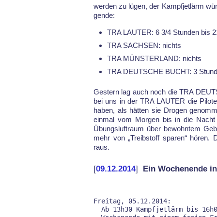
wer­den zu lü­gen, der Kampf­jet­lärm wür­d
gen­de:
TRA LAUTER: 6 3/4 Stunden bis 2
TRA SACHSEN: nichts
TRA MÜNSTERLAND: nichts
TRA DEUTSCHE BUCHT: 3 Stun
Ges­tern lag auch noch die TRA DEUTS
bei uns in der TRA LAUTER die Pi­lo­ten
ha­ben, als hät­ten sie Dro­gen ge­n
ein­mal vom Mor­gen bis in die Nacht aus
Übungs­luftraum über be­wohn­tem Ge­biet
mehr von „Treib­stoff spa­ren“ hören. 
raus.
[
09.12.2014
]
Ein Wochenende i
Freitag, 05.12.2014:

  Ab 13h30 Kampfjetlärm bis 16h00 - ein ruhiger Einstieg ins
