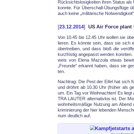
Rück­sichts­lo­sig­kei­ten ih­ren Sta­tus al
konn­te. Für Über­schall-Übungs­flü­ge ü
auch kei­ne „mi­li­tä­ri­sche Not­wen­dig­keit“
[
23.12.2014
]
US Air Force plant
Von 10.45 bis 12.45 Uhr wol­len sie über
lie­ren. Es könn­te sein, dass sie sich 
über­trei­ben, und dass bloß die ver­öf­f
kurz­fris­tig an­ge­passt wer­den konn­te
weis von Ele­na Maz­zo­la et­was be­wir
„Freun­de“ er­kannt ha­ben, dass sie ge­ra­
ten.
Nach­trag: Die Pest der Ei­fel hat sich für
und dröhnt ab 10.30 Uhr (früher als ge­p
um. Ein Tag vor Weih­nach­ten! Es liegt
TRA LAU­TER al­ter­na­tiv­los ist. Der Mi
wohn­heits­mäßi­ge Nut­zung am Abend un
kri­mi­nie­rung der hier le­ben­den Men­sch
ri­um deut­lich auf.