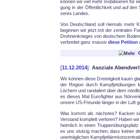
kön­nen wir viel mehr mo­bi­li­sie­ren für 
gung in der Öf­fent­lich­keit und auf den
se­res Lan­des.
Von Deutsch­land soll nie­mals mehr Kr
be­gin­nen wir jetzt mit der zen­tra­len F
Droh­nen­krie­ges von deut­schem Bo­den. B
ver­brei­tet ganz mas­siv
die­se Pe­ti­ti­on
a
G
[
11.12.2014
]
Asoziale Abendver
Wir kön­nen die­se Dreis­tig­keit kaum gl
der Re­gi­on durch Kampf­jetü­bun­ge
Löchern und ran­da­liert über dem nörd­li
es die­ses Mal Eu­ro­figh­ter aus Nör­ve­n
un­se­re US-Freun­de län­ger in der Luft ge
Was kommt als nächs­tes? Ka­cken sie
Ver­stand kom­plett ver­lo­ren? Ha­ben wir 
heim­lich in einen Trup­penü­bungs­platz
es uns stut­zig ma­chen, dass kei­ner der 
un­er­träg­li­chen Kampf­jet­lärm­kon­zen­tra