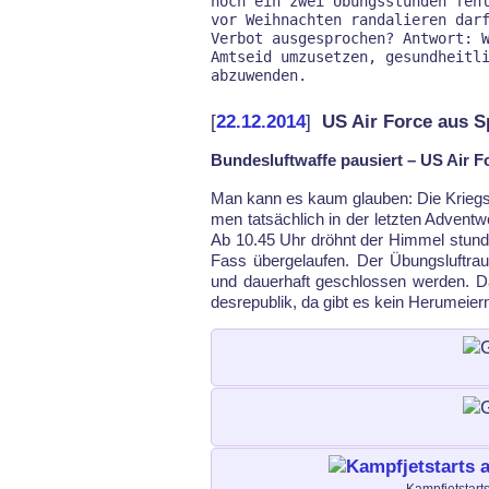
noch ein zwei Übungsstunden fehl
vor Weihnachten randalieren darf
Verbot ausgesprochen? Antwort: W
Amtseid umzusetzen, gesundheitli
[
22.12.2014
]
US Air Force aus 
Bundesluftwaffe pausiert – US Air 
Man kann es kaum glau­ben: Die Kriegs­
men tat­säch­lich in der letz­ten Ad­vent
Ab 10.45 Uhr dröhnt der Him­mel stun­den
Fass über­ge­lau­fen. Der Übungs­luft
und dau­er­haft ge­schlos­sen wer­den. D
des­re­pu­blik, da gibt es kein He­ru­mei­er
Kampfjetstart