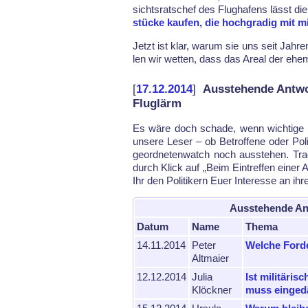
sichts­rats­chef des Flug­ha­fens lässt d
stü­cke kau­fen, die hoch­gra­dig mit mi­
Jetzt ist klar, warum sie uns seit Jah­r
len wir wet­ten, dass das Are­al der ehe­m
[
17.12.2014
]
Ausstehende Antw
Fluglärm
Es wä­re doch scha­de, wenn wich­ti­ge F
un­se­re Le­ser – ob Be­trof­fe­ne oder Po­li
ge­ord­ne­ten­watch noch aus­ste­hen. Tr
durch Klick auf „Beim Ein­tref­fen ei­ner Ant
Ihr den Po­li­ti­kern Eu­er In­ter­es­se an ih­
Ausstehende An
Datum
Name
Thema
14.11.2014
Peter
Welche Forde
Altmaier
12.12.2014
Julia
Ist militäri
Klöckner
muss einge