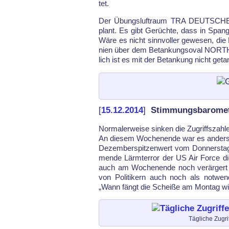
tet.
Der Übungs­luftraum TRA DEUT­SCHE 
plant. Es gibt Gerüch­te, dass in Span
Wä­re es nicht sinn­vol­ler ge­we­sen, d
ni­en über dem Be­tan­kungs­oval NORTH 
lich ist es mit der Be­tan­kung nicht ge­ta
[
15.12.2014
]
Stimmungsbaromete
Nor­ma­ler­wei­se sin­ken die Zu­griffs­zah
An die­sem Wo­che­n­en­de war es an­ders
De­zem­ber­spit­zen­wert vom Don­ners­tag. 
men­de Lärm­ter­ror der US Air For­ce 
auch am Wo­che­n­en­de noch ver­är­gert
von Po­li­ti­kern auch noch als not­wen
„Wann fängt die Schei­ße am Mon­tag wi
Tägliche Zugri