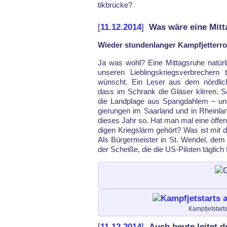
tik­brü­cke?
[
11.12.2014
]
Was wäre eine Mit
Wieder stundenlanger Kampfjetterro
Ja was wohl? Ei­ne Mit­tags­ru­he natür­
un­se­ren Lieb­lings­kriegs­ver­bre­chern 
wünscht. Ein Le­ser aus dem nörd­li­che
dass im Schrank die Glä­ser klir­ren. S
die Land­pla­ge aus Spang­dah­lem – und
gie­rung­en im Saar­land und in Rhein­la
die­ses Jahr so. Hat man mal ei­ne öf­fe
di­gen Kriegs­lärm gehört? Was ist mit de
Als Bür­ger­meis­ter in St. Wen­del, dem „
der Scheiße, die die US-Pi­lo­ten täg­lich 
Kampfjetstart
[
11.12.2014
]
Auch heute leitet d