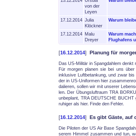
15.12.2014
Ursula
Warum bleib
von der
Leyen
17.12.2014
Julia
Warum bleib
Klöckner
17.12.2014
Malu
Warum mache
Dreyer
Flughafens u
[
16.12.2014
]
Planung für morge
Das US-Militär in Spang­dah­lem denkt n
Für mor­gen pla­nen sie bei uns über s
inklusive Luft­be­tan­kung, und zwar bis
der in US-Uni­for­men hier zu­sam­men­ro
da­lie­ren, sol­len wir mit un­se­rer Le­ben
len. Der Übungs­luftraum TRA BOR­KU
un­be­plant, TRA DEU­TSCHE BUCHT gra­
ru­hi­ger als hier. Fin­de den Feh­ler.
[
16.12.2014
]
Es gibt Gäste, auf
Die Pi­lo­ten der US Air Ba­se Spang­da
se­rem Him­mel zu­sam­men und tun, was 