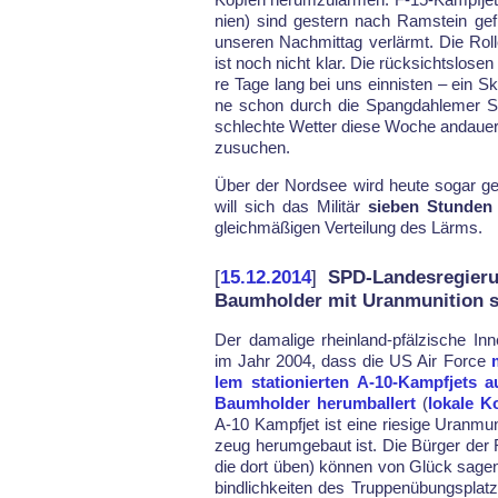
ni­en) sind ges­tern nach Ram­stein ge­
un­se­ren Nach­mit­tag ver­lärmt. Die Rol­l
ist noch nicht klar. Die rück­sichts­lo­sen
re Ta­ge lang bei uns ein­nis­ten – ein Skan
ne schon durch die Spang­dah­le­mer Staf­f
schlech­te Wet­ter die­se Wo­che an­dau­
zu­su­chen.
Über der Nord­see wird heu­te so­gar ge­
will sich das Mi­litär
sie­ben Stun­den
gleich­mäßi­gen Ver­tei­lung des Lärms.
[
15.12.2014
]
SPD-Landesregierun
Baumholder mit Uranmunition s
Der da­ma­li­ge rhein­land-pfäl­zi­sche In­n
im Jahr 2004, dass die US Air For­ce
lem sta­tio­nier­ten A-10-Kampf­jets
Baum­hol­der her­um­bal­lert
(
lokale K
A-10 Kampf­jet ist ei­ne rie­si­ge Uran­mu­
zeug her­um­ge­baut ist. Die Bür­ger der 
die dort üben) kön­nen von Glück sa­gen,
bind­lich­kei­ten des Trup­penü­bungs­pla