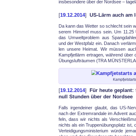
ins­be­son­de­re über der Nord­see – ta­ge­
[
19.12.2014
]
US-Lärm auch am l
Da kann das Wet­ter so schlecht sein wie
se­rem Him­mel muss sein. Um 11.25 Uhr
das Um­welt­pro­blem aus Spang­dah­l
und der West­pfalz ein. Da­nach ver­lär­me
len un­se­re Hei­mat. Wir müs­sen auch 
Kampf­jet­lärm er­tra­gen, während über 
Übungs­luft­räu­men (TRA MÜNS­TER­
Kampfjetstart
[
19.12.2014
]
Für heute geplant:
null Stunden über der Nordsee
Falls ir­gend­ei­ner glaubt, das US-Ne
nach der Ex­trem­ran­da­le im Ad­vent a
feln, dass wir nichts als Ver­schleiß­ma­
nichts als ein Trup­pen­übungs­platz ist, o
Ver­tei­di­gungs­mi­nis­te­ri­um wür­de je