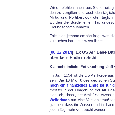
Wir emp­feh­len ih­nen, aus Si­cher­heits
den zu ver­gif­ten und auch den täg­li­ch
Mi­litär und Po­li­ti­ker­block­flöten täg
wür­den die Bür­de, einen Tag un­ge­s
Freund­schaft aus­hal­ten.
Falls sich je­mand empört fragt, was di
zu su­chen hat – nun wisst Ihr es.
[
08.12.2014
]
Ex US Air Base Bit
aber kein Ende in Sicht
Klammheimliche Entseuchung läuft s
Im Jahr 1994 ist die US Air For­ce aus Bit­
sen. Die 10 Mio. € des deut­schen Steu
noch ein fi­nan­zi­el­les En­de ist für
meis­ter in der Um­ge­bung der Air Ba­
sicht­lich, dass „ih­re Amis“ so et­was
Wei­ler­bach
nur ei­ne Vor­sichts­maß­na
glau­ben, dass ihr Was­ser und ihr Land
je­den Tag mehr ver­seucht wer­den.