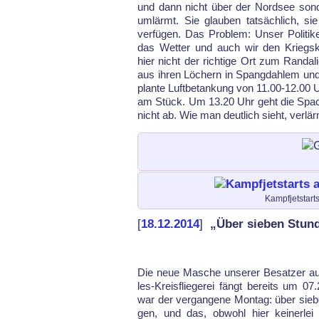
und dann nicht über der Nord­see son­d
um­lärmt. Sie glau­ben tatsäch­lich, si
ver­fü­gen. Das Pro­blem: Un­ser Po­li­ti­k
das Wet­ter und auch wir den Kriegs­kn
hier nicht der rich­ti­ge Ort zum Ran­da
aus ih­ren Löchern in Spang­dah­lem und 
plan­te Luft­be­tan­kung von 11.00-12.00 U
am Stück. Um 13.20 Uhr geht die Spa­cke
nicht ab. Wie man deut­lich sieht, ver­l
Kampfjetstart
[
18.12.2014
]
„Über sieben Stund
Die neue Ma­sche un­se­rer Be­sat­zer a
les-Kreis­flie­ge­rei fängt be­reits um 0
war der ver­gan­ge­ne Mon­tag: über sie­be
gen, und das, ob­wohl hier kei­ner­lei 