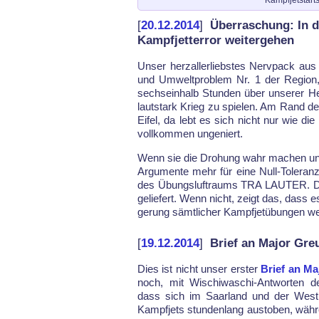
[
20.12.2014
]
Überraschung: In d
Kampfjetterror weitergehen
Un­ser herz­al­ler­liebs­tes Nerv­pack au
und Um­welt­pro­blem Nr. 1 der Re­gi­on
sechs­ein­halb Stun­den über un­se­rer 
laut­stark Krieg zu spie­len. Am Rand de
Ei­fel, da lebt es sich nicht nur wie d
voll­kom­men un­ge­niert.
Wenn sie die Dro­hung wahr ma­chen und die
Ar­gu­men­te mehr für ei­ne Null-To­le­ran
des Übungs­luftraums TRA LAU­TER. Dann 
ge­lie­fert. Wenn nicht, zeigt das, dass
ge­rung sämt­li­cher Kampf­jetü­bun­gen w
[
19.12.2014
]
Brief an Major Gre
Dies ist nicht un­ser ers­ter
Brief an Ma­
noch, mit Wi­schi­wa­schi-Ant­wor­ten d
dass sich im Saar­land und der West­pf
Kampf­jets stun­den­lang aus­to­ben, wäh