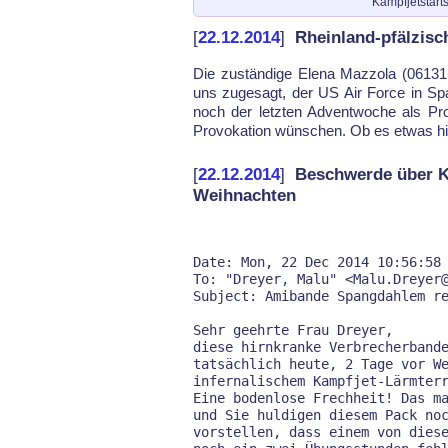
Kampfjetstart
[
22.12.2014
]
Rheinland-pfälzisc
Die zu­stän­di­ge Ele­na Maz­zo­la (06131 
uns zu­ge­sagt, der US Air For­ce in Spa
noch der letz­ten Ad­vent­wo­che als Pro­
Pro­vo­ka­ti­on wün­schen. Ob es et­was hil
[
22.12.2014
]
Beschwerde über K
Weihnachten
Date: Mon, 22 Dec 2014 10:56:58 
To: "Dreyer, Malu" <Malu.Dreyer@
Subject: Amibande Spangdahlem re
Sehr geehrte Frau Dreyer,

diese hirnkranke Verbrecherbande
tatsächlich heute, 2 Tage vor We
infernalischem Kampfjet-Lärmterr
Eine bodenlose Frechheit! Das ma
und Sie huldigen diesem Pack noc
vorstellen, dass einem von diese