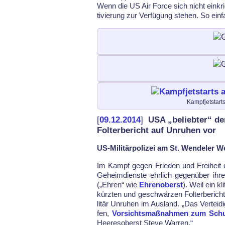
Wenn die US Air For­ce sich nicht ein­
ti­vie­rung zur Ver­fü­gung ste­hen. So ein­
Kampfjetstart
[
09.12.2014
]
USA „beliebter“ den
Folterbericht auf Unruhen vor
US-Militärpolizei am St. Wendeler 
Im Kampf ge­gen Frie­den und Frei­heit d
Ge­heim­diens­te ehr­lich ge­genü­ber ih­
(„Ehren“ wie
Eh­ren­oberst
). Weil ein kl
kürz­ten und ge­schwär­zen Fol­ter­be­richt
litär Un­ru­hen im Aus­land. „Das Ver­tei­di
fen,
Vor­sichts­maß­nah­men zum Schut
Hee­res­oberst Ste­ve War­ren.“