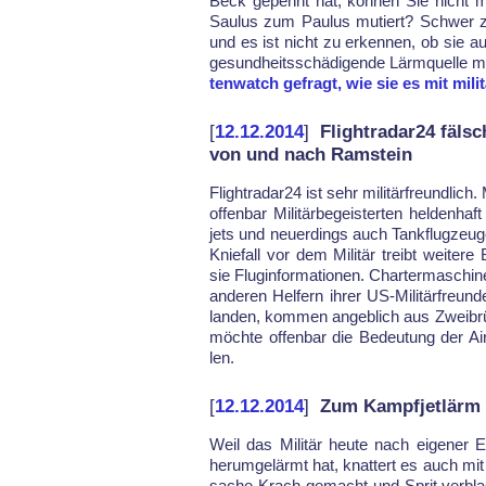
Beck ge­pennt hat, kön­nen Sie nicht m
Sau­lus zum Pau­lus mu­tiert? Schwer zu
und es ist nicht zu er­ken­nen, ob sie 
ge­sund­heits­schä­di­gen­de Lärm­quel­le m
ten­watch ge­fragt, wie sie es mit mi
[
12.12.2014
]
Flightradar24 fäls
von und nach Ramstein
Flightra­dar24 ist sehr mi­litär­freund­lich. 
of­fen­bar Mi­litär­be­geis­ter­ten hel­de
jets und neu­er­dings auch Tank­flug­zeu­
Knie­fall vor dem Mi­litär treibt wei­te­re
sie Flu­g­in­for­ma­tio­nen. Char­ter­ma­sch
an­de­ren Hel­fern ih­rer US-Mi­li­tär­freun
lan­den, kom­men an­geb­lich aus Zwei­brü
möch­te of­fen­bar die Be­deu­tung der Ai
len.
[
12.12.2014
]
Zum Kampfjetlärm
Weil das Mi­litär heu­te nach ei­ge­ner 
her­um­gelärmt hat, knat­tert es auch mi
sa­che Krach ge­macht und Sprit ver­bla­