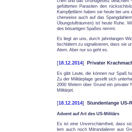
chen und das Grund­ge­setz be­ach­ten 
ge­füt­ter­ten Pa­ra­si­ten den rück­sicht
Kampf­jet­lärm ha­ben sie heu­te bei uns
cher­wei­se auch auf das Spang­dah­le­m
Übungs­lufträu­men) ist heu­te Ru­he. Wi
des bös­ar­ti­gen Spaßes nimmt.
Es liegt an uns, durch jah­re­lan­gen Wi
tischtätern zu si­gna­li­sie­ren, dass sie
Atem. Aber nur so geht es.
[
18.12.2014
]
Privater Krachmach
Es gibt Leu­te, die kön­nen nur Spaß ha
Zu der Mi­litär­pla­ge ge­sellt sich un­te
2000 Me­tern über Grund ein pri­va­ter N
Mi­litär­jet.
[
18.12.2014
]
Stundenlange US-
Advent auf Art des US-Militärs
Es ist ei­ne Un­ver­schämt­heit, dass si
lem auch noch Mit­ran­da­lie­rer aus Groß­b