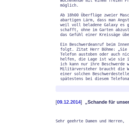
  Wochenende mit einem freien Freitag Nachmittag war nicht

  möglich.

  Ab 18h00 Überflüge zweier Maschinen mit einem solch

  abartigen Lärm, dass man Angst haben mußte, dass die erste

  weil voll beladene Galaxy es gar nicht mehr übers Dach

  schafft, ohne im Garten abzustürzen, und die zweite einem

  das Gefühl einer Kreissäge überm Kopf vermittelte.

  Ein Beschwerdeanruf beim Innenministerium verlief wie

  folgt. Zitat Herr Böhme: „Sie können sich jetzt hier am

  Telefon austoben oder auch nicht, ich kann Ihnen da nicht

  helfen, die Lage ist wie sie ist, damit müssen Sie leben,

  ich kann nur ihre Beschwerde weiterleiten.“ Solche

  Militärversteher braucht die Welt. Dass der Herr Böhme an

  einer solchen Beschwerdestelle fehl am Platz ist, wurde ihm

[
09.12.2014
]
„Schande für unse
Sehr geehrte Damen und Herren,
