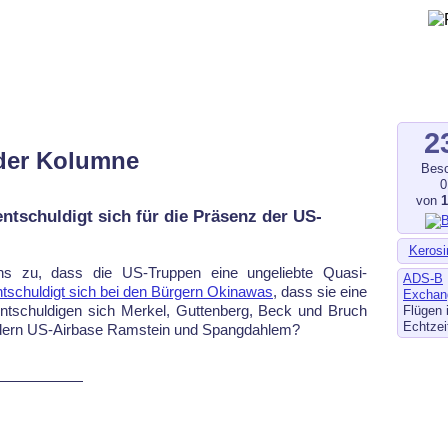
gegen Fluglärm, Bodenlärm
ltverschmutzung
.de
–
fluglaerm-kl.de
–
fluglaerm.saarland
2
 der Kolumne
Besc
0
von
ntschuldigt sich für die Präsenz der US-
Kerosi
ns zu, dass die US-Truppen eine ungeliebte Quasi-
ADS-B
tschuldigt sich bei den Bürgern Okinawas
, dass sie eine
Exchan
tschuldigen sich Merkel, Guttenberg, Beck und Bruch
Flügen 
Echtzei
eudern US-Airbase Ramstein und Spangdahlem?