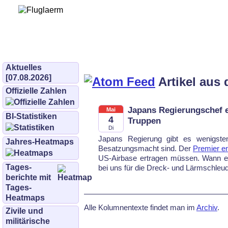
Bürgerinitiative 
und Umwe
bifluglaerm.de
–
bifluglärm
Aktuelles
[07.08.2026]
Artikel aus
Offizielle Zahlen
Japans Regierungschef e
Mai
BI-Statistiken
4
Truppen
Di
Japans Regierung gibt es wenigste
Jahres-Heatmaps
Besatzungsmacht sind. Der
Premier en
US-Airbase ertragen müssen. Wann en
Tages­
bei uns für die Dreck- und Lärmschl
berichte mit
Tages-
Heatmaps
Alle Kolumnentexte findet man im
Archiv
.
Zivile und
militärische