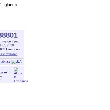
38801
hwerden seit
1.01.2020
1089
Personen
nablass
ge
mit
in
t