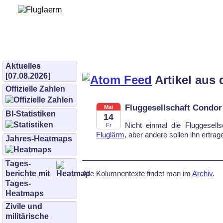
Bürgerinitiative 
und Umwe
bifluglaerm.de
–
bifluglärm
Aktuelles
[07.08.2026]
Artikel aus
Offizielle Zahlen
Fluggesellschaft Condor 
Mai
BI-Statistiken
14
Nicht einmal die Fluggesell
Fr
Fluglärm
, aber andere sollen ihn ertrag
Jahres-Heatmaps
Tages­
Alle Kolumnentexte findet man im
Archiv
.
berichte mit
Tages-
Heatmaps
Zivile und
militärische