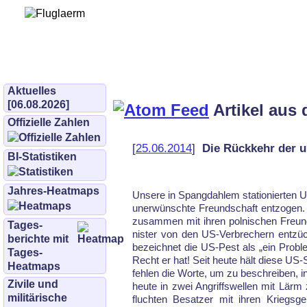
Bürgerinitiative 
und Umwe
bifluglaerm.de
–
bifluglärm
Aktuelles
[06.08.2026]
Artikel aus
Offizielle Zahlen
[
25.06.2014
]
Die Rückkehr der 
BI-Statistiken
Jahres-Heatmaps
Un­se­re in Spang­dah­lem sta­tio­nier­ten
un­er­wünsch­te Freund­schaft ent­zo­gen. Si
zu­sam­men mit ih­ren pol­ni­schen Freun
Tages­
nis­ter von den US-Ver­bre­chern ent­züc
berichte mit
be­zeich­net die US-Pest als „ein Pro­blem
Tages-
Recht er hat! Seit heu­te hält die­se US-S
Heatmaps
feh­len die Wor­te, um zu be­schrei­ben, in
Zivile und
heu­te in zwei An­griffs­wel­len mit Lärm 
militärische
fluch­ten Be­sat­zer mit ih­ren Kriegs