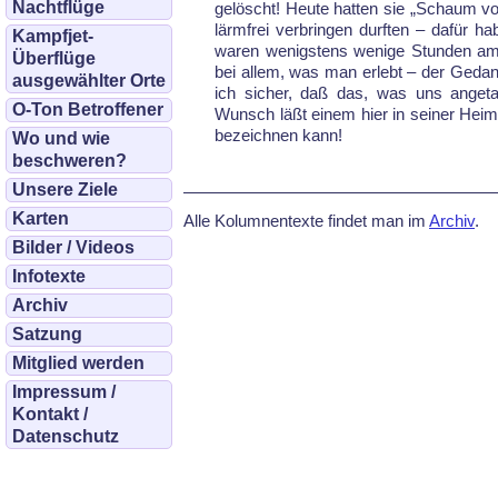
Nachtflüge
gelöscht! Heu­te hat­ten sie „Schaum vo
lärm­frei ver­brin­gen durf­ten – dafür
Kampfjet-
wa­ren we­nigs­tens we­ni­ge Stun­den a
Überflüge
bei al­lem, was man er­lebt – der Ge­dan
ausgewählter Orte
ich si­cher, daß das, was uns an­ge­t
O-Ton Betroffener
Wunsch läßt ei­nem hier in sei­ner Hei
be­zeich­nen kann!
Wo und wie
beschweren?
Unsere Ziele
Karten
Alle Kolumnentexte findet man im
Archiv
.
Bilder / Videos
Infotexte
Archiv
Satzung
Mitglied werden
Impressum /
Kontakt /
Datenschutz