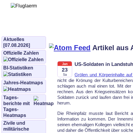
Bürgerinitiative 
und Umwe
bifluglaerm.de
–
bifluglärm
Aktuelles
[07.08.2026]
Artikel aus 
Offizielle Zahlen
US-Soldaten in Landstuhl
Jan
BI-Statistiken
23
Grölen und Körperinhalte au
Sa
nicht die Krönung der Kulturbereiche
Jahres-Heatmaps
schlagen auch mal einen tot. Mit der
rechnen. Aus den Kriegseinsätzen k
Soldaten zurück und laufen dann frei i
Tages­
herum.
berichte mit
Tages-
Die Rheinpfalz musste laut Bericht a
Heatmaps
Information zu kommen. Der Innenmin
Zivile und
seinen ehemaligen Kollegen vielleicht 
militärische
und daher die Öffentlichkeit über solch