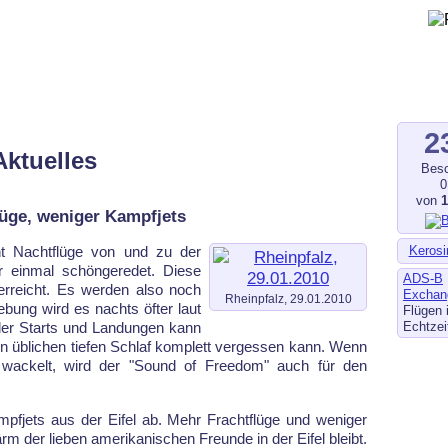
gegen Fluglärm, Bodenlärm
ltverschmutzung
.de
–
fluglaerm-kl.de
–
fluglaerm.saarland
2
Aktuelles
Besc
0
von
üge, weniger Kampfjets
Kerosi
ht Nachtflüge von und zu der
er einmal schöngeredet. Diese
ADS-B
 erreicht. Es werden also noch
Exchan
Rheinpfalz, 29.01.2010
ung wird es nachts öfter laut
Flügen 
Echtzei
 der Starts und Landungen kann
en üblichen tiefen Schlaf komplett vergessen kann. Wenn
wackelt, wird der "Sound of Freedom" auch für den
ampfjets aus der Eifel ab. Mehr Frachtflüge und weniger
rm der lieben amerikanischen Freunde in der Eifel bleibt.