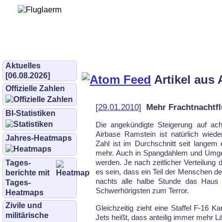
Bürgerinitiative 
und Umwe
bifluglaerm.de
–
bifluglärm
Aktuelles
[06.08.2026]
Artikel aus 
Offizielle Zahlen
[
29.01.2010
]
Mehr Frachtnachtfl
BI-Statistiken
Die angekündigte Steigerung auf ac
Airbase Ramstein ist natürlich wied
Jahres-Heatmaps
Zahl ist im Durchschnitt seit langem
mehr. Auch in Spangdahlem und Umgeb
werden. Je nach zeitlicher Verteilung
Tages­
es sein, dass ein Teil der Menschen d
berichte mit
nachts alle halbe Stunde das Haus 
Tages-
Schwerhörigsten zum Terror.
Heatmaps
Zivile und
Gleichzeitig zieht eine Staffel F-16 K
militärische
Jets heißt, dass anteilig immer mehr Lä