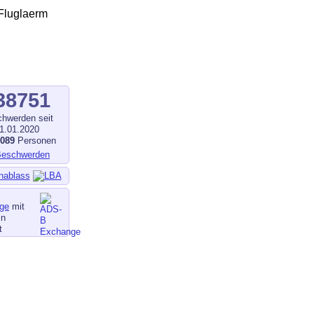
38751
hwerden seit
1.01.2020
1089
Personen
nablass
ge
mit
in
t