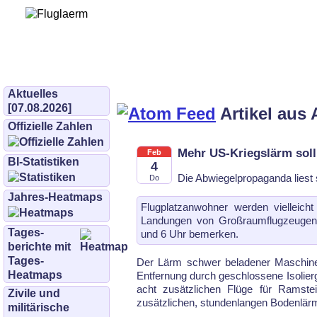
Bürgerinitiative 
und Umwe
bifluglaerm.de
–
bifluglärm
Aktuelles
[07.08.2026]
Artikel aus 
Offizielle Zahlen
Mehr US-Kriegslärm sol
Feb
BI-Statistiken
4
Die Abwiegelpropaganda liest s
Do
Jahres-Heatmaps
Flugplatzanwohner werden vielleicht
Landungen von Großraumflugzeugen 
Tages­
und 6 Uhr bemerken.
berichte mit
Tages-
Der Lärm schwer beladener Maschine
Heatmaps
Entfernung durch geschlossene Isolierg
acht zusätzlichen Flüge für Ramste
Zivile und
zusätzlichen, stundenlangen Bodenlärm 
militärische