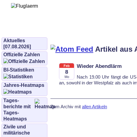
Bürgerinitiative 
und Umwe
bifluglaerm.de
–
bifluglärm
Aktuelles
[07.08.2026]
Artikel aus 
Offizielle Zahlen
Wieder Abendlärm
Feb
BI-Statistiken
8
Nach 19.00 Uhr fängt die U
Mo
an, sowohl in der Westpfalz als auch i
Jahres-Heatmaps
Tages­
Zum Archiv mit
allen Artikeln
berichte mit
Tages-
Heatmaps
Zivile und
militärische