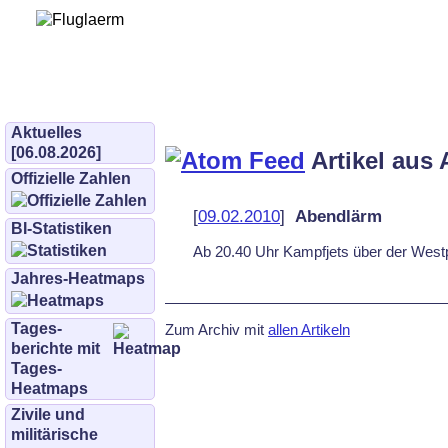
Bürgerinitiative 
und Umwe
bifluglaerm.de
–
bifluglärm
Aktuelles
[06.08.2026]
Artikel aus 
Offizielle Zahlen
[
09.02.2010
]
Abendlärm
BI-Statistiken
Ab 20.40 Uhr Kampfjets über der Westp
Jahres-Heatmaps
Tages­
Zum Archiv mit
allen Artikeln
berichte mit
Tages-
Heatmaps
Zivile und
militärische