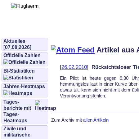
Bürgerinitiative 
und Umwe
bifluglaerm.de
–
bifluglärm
Aktuelles
[07.08.2026]
Artikel aus 
Offizielle Zahlen
[
26.02.2010
]
Rücksichtsloser Tie
BI-Statistiken
Ein Pilot ist heute gegen 9.30 Uhr
hemmungslos laut in einer Kurve über d
Jahres-Heatmaps
etwas tut, kann sich nicht mit dem übl
Verantwortung stehlen.
Tages­
berichte mit
Tages-
Zum Archiv mit
allen Artikeln
Heatmaps
Zivile und
militärische