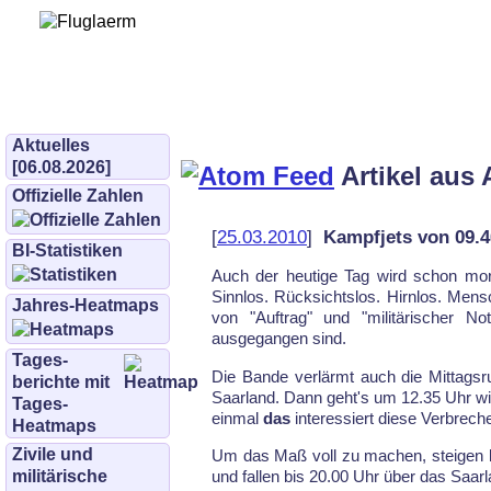
Bürgerinitiative 
und Umwe
bifluglaerm.de
–
bifluglärm
Aktuelles
[06.08.2026]
Artikel aus 
Offizielle Zahlen
[
25.03.2010
]
Kampfjets von 09.4
BI-Statistiken
Auch der heutige Tag wird schon mor
Sinnlos. Rücksichtslos. Hirnlos. Mens
Jahres-Heatmaps
von "Auftrag" und "militärischer N
ausgegangen sind.
Tages­
Die Bande verlärmt auch die Mittagsr
berichte mit
Saarland. Dann geht's um 12.35 Uhr wi
Tages-
einmal
das
interessiert diese Verbrech
Heatmaps
Zivile und
Um das Maß voll zu machen, steigen k
militärische
und fallen bis 20.00 Uhr über das Saarl