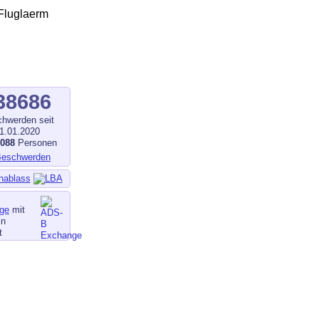
38686
hwerden seit
1.01.2020
1088
Personen
nablass
ge
mit
in
t