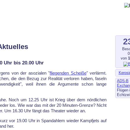
gegen Fluglärm, Bodenlärm
ltverschmutzung
.de
–
fluglaerm-kl.de
–
fluglaerm.saarland
2
Aktuelles
Besc
0
von
0 Uhr bis 20.00 Uhr
Kerosi
gens von der asozialen "
fliegenden Scheiße
" verlärmt.
chen, die den Bezug zur Realität verloren haben, faseln
ADS-B
otwendigkeit", weil ihnen die Argumente schon lange
Exchan
Flügen 
Echtzei
uhe. Noch um 12.25 Uhr ist Krieg über dem nördlichen
eder los. Wie war das mit der 20 Minuten-Grenze? Nicht
er. Um 16.30 Uhr fängt das Theater wieder an.
urz vor 19.00 Uhr in Spandahlem wieder Kampfjets auf
and her.