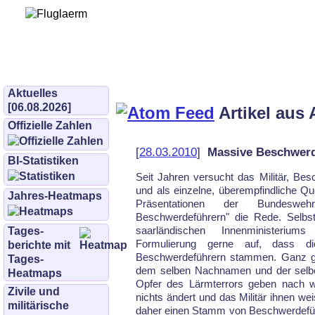
Bürgerinitiative 
und Umwe
bifluglaerm.de
–
bifluglärm
Aktuelles
[06.08.2026]
Artikel aus 
Offizielle Zahlen
[
28.03.2010
]
Massive Beschwerd
BI-Statistiken
Seit Jahren versucht das Militär, Be
und als einzelne, überempfindliche Que
Jahres-Heatmaps
Präsentationen der Bundeswe
Beschwerdeführern" die Rede. Selbs
saarländischen Innenministeriu
Tages­
Formulierung gerne auf, dass d
berichte mit
Beschwerdeführern stammen. Ganz ge
Tages-
dem selben Nachnamen und der selbe
Heatmaps
Opfer des Lärmterrors geben nach we
Zivile und
nichts ändert und das Militär ihnen w
militärische
daher einen Stamm von Beschwerdeführ