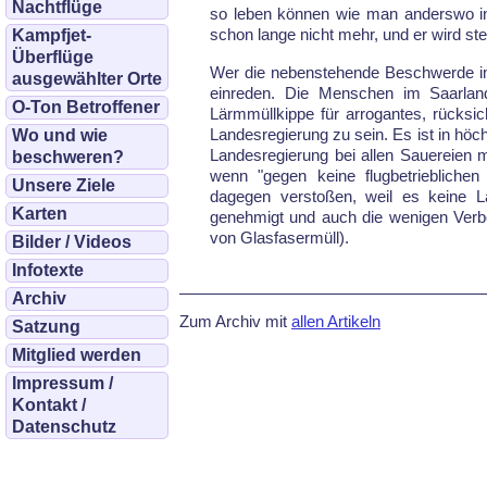
Nachtflüge
so leben können wie man anderswo in
schon lange nicht mehr, und er wird ste
Kampfjet-
Überflüge
Wer die nebenstehende Beschwerde im
ausgewählter Orte
einreden. Die Menschen im Saarland
O-Ton Betroffener
Lärmmüllkippe für arrogantes, rücksic
Landesregierung zu sein. Es ist in höc
Wo und wie
Landesregierung bei allen Sauereien m
beschweren?
wenn "gegen keine flugbetriebliche
Unsere Ziele
dagegen verstoßen, weil es keine Lär
Karten
genehmigt und auch die wenigen Verb
von Glasfasermüll).
Bilder / Videos
Infotexte
Archiv
Zum Archiv mit
allen Artikeln
Satzung
Mitglied werden
Impressum /
Kontakt /
Datenschutz