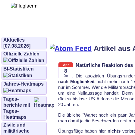
Bürgerinitiative 
und Umwe
bifluglaerm.de
–
bifluglärm
Aktuelles
[07.08.2026]
Artikel aus 
Offizielle Zahlen
Natürliche Reaktion des 
Apr
BI-Statistiken
8
Die asozialen Übungsrunde
Do
nach Möglichkeit
nicht mehr nach 17.
Jahres-Heatmaps
nur im Sommer. Wer die Militärsprache
um eine Nullaussage handelt. Denn
rücksichtslose US-Airforce die Mens
Tages­
20 Jahren.
berichte mit
Tages-
Die übliche "Wartet noch ein paar Jah
Heatmaps
man damit ja die Beschwerden erst mal
Zivile und
militärische
Übungsflüge haben hier
nichts
verlor