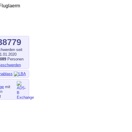
38779
hwerden seit
1.01.2020
1089
Personen
nablass
ge
mit
in
t