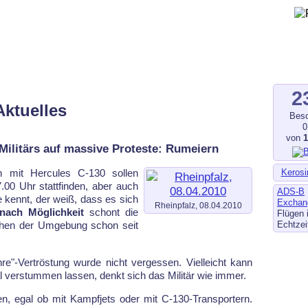
gegen Fluglärm, Bodenlärm
ltverschmutzung
.de
–
fluglaerm-kl.de
–
fluglaerm.saarland
2
Aktuelles
Besc
0
von
Militärs auf massive Proteste: Rumeiern
Kerosi
n mit Hercules C-130 sollen
00 Uhr stattfinden, aber auch
ADS-B
 kennt, der weiß, dass es sich
Exchan
Rheinpfalz, 08.04.2010
nach Möglichkeit
schont die
Flügen 
Echtzei
chen der Umgebung schon seit
re"-Vertröstung wurde nicht vergessen. Vielleicht kann
 verstummen lassen, denkt sich das Militär wie immer.
en, egal ob mit Kampfjets oder mit C-130-Transportern.