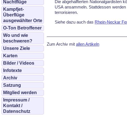
Die abgehalfterten Nationalgardisten 
Nachtflüge
USA ansammeln. Stattdessen werden si
Kampfjet-
terrorisieren.
Überflüge
ausgewählter Orte
Siehe dazu auch das
Rhein-Neckar Fe
O-Ton Betroffener
Wo und wie
beschweren?
Zum Archiv mit
allen Artikeln
Unsere Ziele
Karten
Bilder / Videos
Infotexte
Archiv
Satzung
Mitglied werden
Impressum /
Kontakt /
Datenschutz