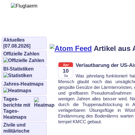
Bürgerinitiative 
und Umwe
bifluglaerm.de
–
bifluglärm
Aktuelles
[07.08.2026]
Artikel aus 
Offizielle Zahlen
Verlautbarung der US-Ai
Apr
BI-Statistiken
10
Was jahrelang funktioniert hat
Sa
Mensch glaubt noch das unsägliche
Jahres-Heatmaps
gespülte Gesülze der Lärm­terroristen,
und greifbaren Pseudo­maßnahmen 
wenigen Jahren alles besser wird. N
Tages­
durch die Truppen­aufstockung in A
berichte mit
verlagerbaren Übungsflüge in Wüst
Tages-
Eindämmung des Boden­lärms warten wi
Heatmaps
tempel KMCC gebaut.
Zivile und
militärische