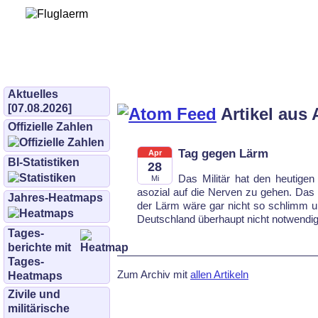
Bürgerinitiative 
und Umwe
bifluglaerm.de
–
bifluglärm
Aktuelles
[07.08.2026]
Artikel aus 
Offizielle Zahlen
Tag gegen Lärm
Apr
BI-Statistiken
28
Das Militär hat den heutige
Mi
asozial auf die Nerven zu gehen. Das hi
Jahres-Heatmaps
der Lärm wäre gar nicht so schlimm und
Deutsch­land überhaupt nicht notwendig 
Tages­
berichte mit
Tages-
Zum Archiv mit
allen Artikeln
Heatmaps
Zivile und
militärische