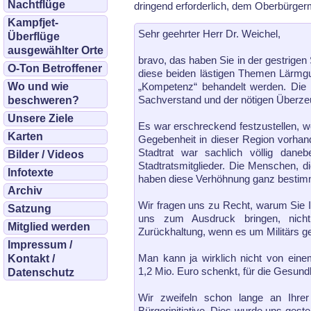
Nachtflüge
dringend erforderlich, dem Oberbürgerm
Kampfjet-
Sehr geehrter Herr Dr. Weichel,
Überflüge
ausgewählter Orte
bravo, das haben Sie in der gestrige
O-Ton Betroffener
diese beiden lästigen Themen Lärmgu
Wo und wie
„Kompetenz“ behandelt werden. Die
Sachverstand und der nötigen Überz
beschweren?
Unsere Ziele
Es war erschreckend festzustellen, w
Karten
Gegebenheit in dieser Region vorhan
Stadtrat war sachlich völlig dane
Bilder / Videos
Stadtratsmitglieder. Die Menschen, d
Infotexte
haben diese Verhöhnung ganz bestimmt
Archiv
Wir fragen uns zu Recht, warum Sie Ih
Satzung
uns zum Ausdruck bringen, nicht
Mitglied werden
Zurückhaltung, wenn es um Militärs g
Impressum /
Man kann ja wirklich nicht von eine
Kontakt /
1,2 Mio. Euro schenkt, für die Gesundh
Datenschutz
Wir zweifeln schon lange an Ihrer
Bürgerinitiative. Dies wurde uns geste