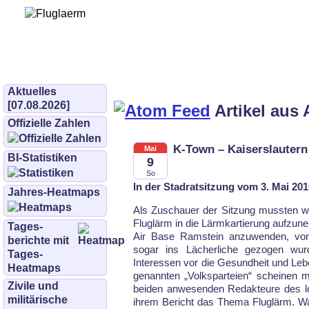
Bürgerinitiative 
und Umwe
bifluglaerm.de
–
bifluglärm
Aktuelles
[07.08.2026]
Artikel aus 
Offizielle Zahlen
K-Town – Kaiserslautern
Mai
BI-Statistiken
9
So
In der Stadratsitzung vom 3. Mai 20
Jahres-Heatmaps
Als Zuschauer der Sitzung mussten wi
Fluglärm in die Lärmkartierung aufzune
Tages­
Air Base Ramstein anzu­wenden, von 
berichte mit
sogar ins Lächerliche gezogen wur
Tages-
Interessen vor die Gesundheit und Lebe
Heatmaps
genannten „Volksparteien“ scheinen mi
Zivile und
beiden anwesenden Redakteure des l
militärische
ihrem Bericht das Thema Fluglärm. Was 