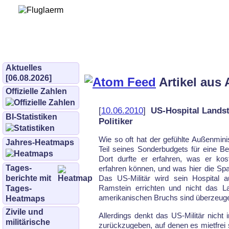
Bürgerinitiative 
und Umwe
bifluglaerm.de
–
bifluglärm
Aktuelles
[06.08.2026]
Artikel aus 
Offizielle Zahlen
[
10.06.2010
]
US-Hospital Landstu
BI-Statistiken
Politiker
Wie so oft hat der gefühlte Außenmini
Jahres-Heatmaps
Teil seines Sonder­budgets für eine Be
Dort durfte er erfahren, was er kost
Tages­
erfahren können, und was hier die Sp
berichte mit
Das US-Militär wird sein Hospital 
Ramstein errichten und nicht das La
Tages-
amerika­nischen Bruchs sind überzeuge
Heatmaps
Zivile und
Allerdings denkt das US-Militär nicht 
militärische
zurückzugeben, auf denen es mietfrei 