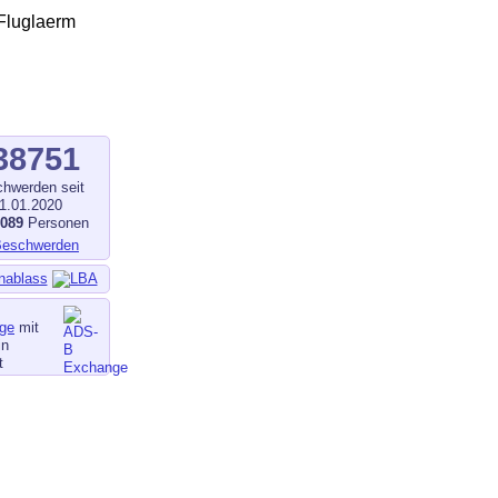
38751
hwerden seit
1.01.2020
1089
Personen
nablass
ge
mit
in
t