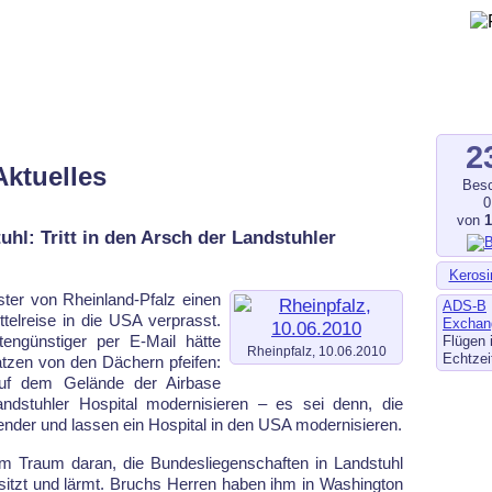
gegen Fluglärm, Bodenlärm
ltverschmutzung
.de
–
fluglaerm-kl.de
–
fluglaerm.saarland
2
Aktuelles
Besc
0
von
hl: Tritt in den Arsch der Landstuhler
Kerosi
ster von Rheinland-Pfalz einen
ADS-B
ttelreise in die USA verprasst.
Exchan
en­günstiger per E-Mail hätte
Flügen 
Rheinpfalz, 10.06.2010
Echtzei
atzen von den Dächern pfeifen:
auf dem Gelände der Airbase
ndstuhler Hospital modernisieren – es sei denn, die
nder und lassen ein Hospital in den USA modernisieren.
im Traum daran, die Bundes­liegen­schaften in Landstuhl
sitzt und lärmt. Bruchs Herren haben ihm in Washington