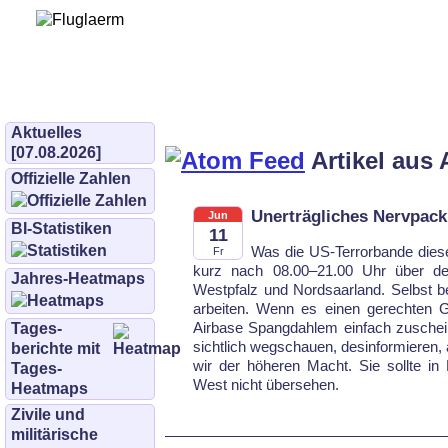
Bürgerinitiative 
und Umwe
bifluglaerm.de
–
bifluglärm
Aktuelles
[07.08.2026]
Artikel aus 
Offizielle Zahlen
Unerträgliches Nervpac
Jun
BI-Statistiken
11
Was die US-Terrorbande diese
Fr
kurz nach 08.00–21.00 Uhr über d
Jahres-Heatmaps
Westpfalz und Nordsaarland. Selbst b
arbeiten. Wenn es einen gerechten Go
Airbase Spangdahlem ein­fach zuscheiß
Tages­
sicht­lich wegschauen, des­infor­miere
berichte mit
wir der höheren Macht. Sie sollte in
Tages-
West nicht übersehen.
Heatmaps
Zivile und
militärische