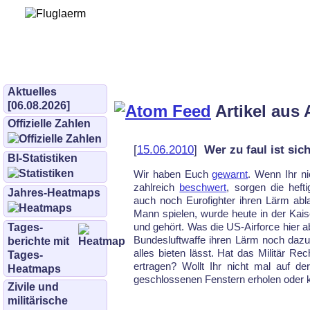
Bürgerinitiative 
und Umwe
bifluglaerm.de
–
bifluglärm
Aktuelles
[06.08.2026]
Artikel aus 
Offizielle Zahlen
[
15.06.2010
]
Wer zu faul ist si
BI-Statistiken
Wir haben Euch
gewarnt
. Wenn Ihr n
zahlreich
beschwert
, sorgen die heft
Jahres-Heatmaps
auch noch Eurofighter ihren Lärm ab
Mann spie­len, wurde heute in der Kais
und gehört. Was die US-Airforce hier a
Tages­
Bundesluftwaffe ihren Lärm noch dazu
berichte mit
alles bieten lässt. Hat das Militär R
Tages-
ertragen? Wollt Ihr nicht mal auf d
Heatmaps
geschlossenen Fenstern erholen oder 
Zivile und
militärische