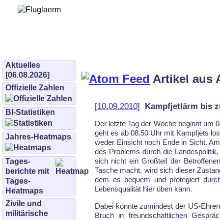
Bürgerinitiative 
und Umwe
bifluglaerm.de
–
bifluglärm
Aktuelles
[06.08.2026]
Artikel aus 
Offizielle Zahlen
[
10.09.2010
]
Kampfjetlärm bis z
BI-Statistiken
Der letzte Tag der Woche beginnt um 08
geht es ab 08.50 Uhr mit Kampfjets lo
Jahres-Heatmaps
weder Einsicht noch Ende in Sicht. Am 
des Problems durch die Landespolitik,
sich nicht ein Großteil der Betroffen
Tages­
Tasche macht, wird sich dieser Zustand 
berichte mit
dem es bequem und protegiert durch
Tages-
Lebensqualität hier üben kann.
Heatmaps
Zivile und
Dabei könnte zumindest der US-Ehrenob
militärische
Bruch in freundschaftlichen Gespräc