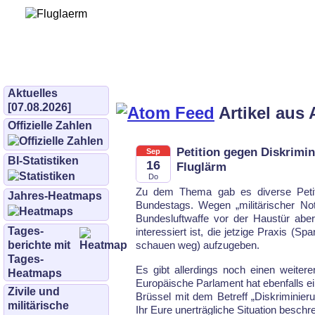
Bürgerinitiative 
und Umwe
bifluglaerm.de
–
bifluglärm
Aktuelles
[07.08.2026]
Artikel aus 
Offizielle Zahlen
Petition gegen Diskrimin
Sep
BI-Statistiken
16
Fluglärm
Do
Zu dem Thema gab es diverse Petitio
Jahres-Heatmaps
Bundestags. Wegen „mili­tärischer No
Bundes­luft­waffe vor der Haustür abe
Tages­
interessiert ist, die jetzige Praxis (Sp
berichte mit
schauen weg) aufzugeben.
Tages-
Es gibt allerdings noch einen weiteren
Heatmaps
Europäische Parlament hat ebenfalls eine
Zivile und
Brüssel mit dem Betreff „Dis­kri­mi­nie
militärische
Ihr Eure un­er­träg­liche Situation beschre