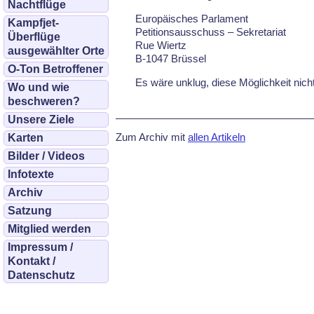
Nachtflüge
Europäisches Parlament
Kampfjet-
Petitionsausschuss – Sekretariat
Überflüge
Rue Wiertz
ausgewählter Orte
B-1047 Brüssel
O-Ton Betroffener
Es wäre unklug, diese Möglichkeit nich
Wo und wie
beschweren?
Unsere Ziele
Zum Archiv mit
allen Artikeln
Karten
Bilder / Videos
Infotexte
Archiv
Satzung
Mitglied werden
Impressum /
Kontakt /
Datenschutz