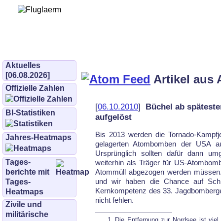
Bürgerinitiative 
und Umwe
bifluglaerm.de
–
bifluglärm
Aktuelles
[06.08.2026]
Artikel aus 
Offizielle Zahlen
[
06.10.2010
]
Büchel ab späteste
BI-Statistiken
aufgelöst
Bis 2013 werden die Tornado-Kampfjet
Jahres-Heatmaps
gelagerten Atombomben der USA auf
Ursprünglich sollten dafür dann um­g
Tages­
weiterhin als Träger für US-Atom­bom
berichte mit
Atom­müll abgezogen werden müssen. Bü
und wir haben die Chan­ce auf Schlie
Tages-
Kernkompetenz des 33. Jagd­bom­ber­ge
Heatmaps
nicht fehlen.
Zivile und
militärische
Die Entfernung zur Nordsee ist viel