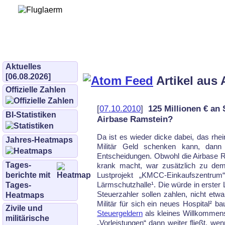
Bürgerinitiative 
und Umwe
bifluglaerm.de
–
bifluglärm
Aktuelles
[06.08.2026]
Artikel aus 
Offizielle Zahlen
[
07.10.2010
]
125 Millionen € an 
BI-Statistiken
Airbase Ramstein?
Da ist es wieder dicke dabei, das rh
Jahres-Heatmaps
Militär Geld schenken kann, dan
Entscheidungen. Obwohl die Airbase 
Tages­
krank macht, war zusätzlich zu de
berichte mit
Lustprojekt „KMCC-Einkaufszentrum“
Lärmschutzhalle¹. Die würde in erster 
Tages-
Steuerzahler sollen zahlen, nicht 
Heatmaps
Militär für sich ein neues Hospital² 
Zivile und
Steuergeldern
als kleines Willkommens
militärische
„Vor­leis­tun­gen“ dann weiter fließt, 