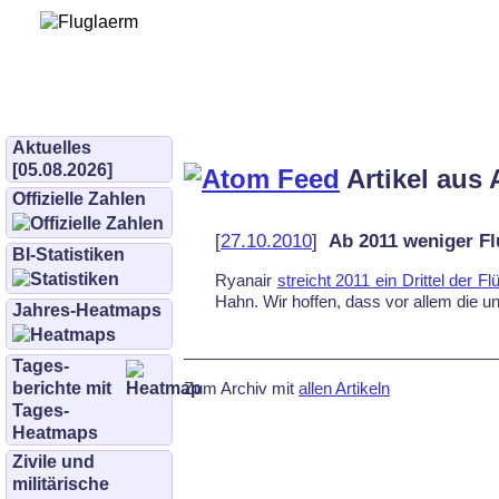
Bürgerinitiative 
und Umwe
bifluglaerm.de
–
bifluglärm
Aktuelles
[05.08.2026]
Artikel aus 
Offizielle Zahlen
[
27.10.2010
]
Ab 2011 weniger F
BI-Statistiken
Ryanair
streicht 2011 ein Drittel der Fl
Hahn. Wir hoffen, dass vor allem die un
Jahres-Heatmaps
Tages­
Zum Archiv mit
allen Artikeln
berichte mit
Tages-
Heatmaps
Zivile und
militärische