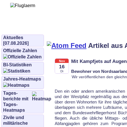
Bürgerinitiative 
und Umwe
bifluglaerm.de
–
bifluglärm
Aktuelles
[07.08.2026]
Artikel aus 
Offizielle Zahlen
Mit Kampfjets auf Auge
Nov
BI-Statistiken
16
Bewohner von Nordsaarland 
Di
Wir veröffentlichen den gleic
Jahres-Heatmaps
Den ein oder andern amerikanischen Mi­l
Tages­
und der Westpfalz regelmäßig aus der
berichte mit
über de­ren Wohnorten für ihre täglic
Tages-
über­lap­pen sich mehrere Lufträume,
Heatmaps
und dem Bun­des­wehr­flie­ger­horst B
Zivile und
fliegen. Auch die übliche Mit­tags- ode
militärische
Abfangjagden gehören zum Pro­gram