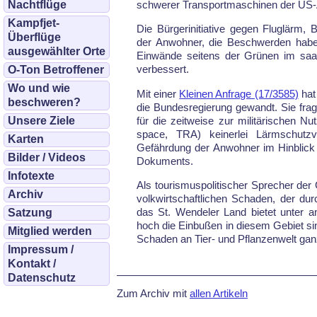
Nachtflüge
schwerer Trans­port­ma­schi­nen der US-
Kampfjet-
Die Bürgerinitiative gegen Fluglärm,
Überflüge
der Anwohner, die Beschwerden habe
ausgewählter Orte
Einwände seitens der Grünen im saarl
verbessert.
O-Ton Betroffener
Wo und wie
Mit einer
Kleinen Anfrage (17/3585)
hat 
beschweren?
die Bundesregierung gewandt. Sie frag
für die zeitweise zur militärischen N
Unsere Ziele
space, TRA) keinerlei Lärmschutz
Karten
Gefährdung der Anwohner im Hinblick 
Bilder / Videos
Dokuments.
Infotexte
Als tourismuspolitischer Sprecher de
Archiv
volkwirtschaftlichen Schaden, der dur
das St. Wendeler Land bie­tet unter 
Satzung
hoch die Einbußen in diesem Gebiet sin
Mitglied werden
Schaden an Tier- und Pflanzenwelt ga
Impressum /
Kontakt /
Datenschutz
Zum Archiv mit
allen Artikeln