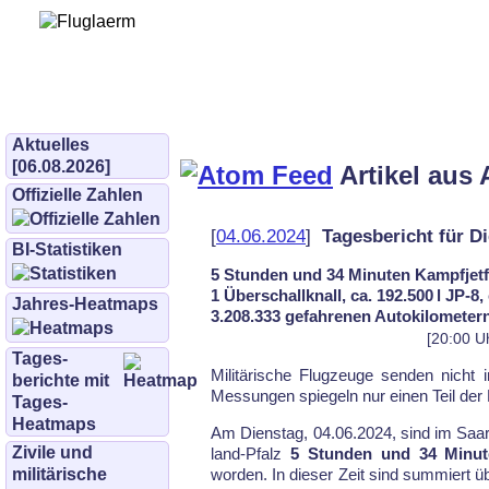
Bürgerinitiative 
und Umwe
bifluglaerm.de
–
bifluglärm
Aktuelles
[06.08.2026]
Artikel aus 
Offizielle Zahlen
[
04.06.2024
]
Tagesbericht für Di
BI-Statistiken
5 Stunden und 34 Minuten Kampfjetf
1 Überschallknall, ca. 192.500 l JP-8
Jahres-Heatmaps
3.208.333 gefahrenen Autokilometer
[20:00 U
Tages­
Mi­li­tä­ri­sche Flug­zeu­ge sen­den nicht
berichte mit
Mes­sun­gen spie­geln nur ei­nen Teil der F
Tages-
Heatmaps
Am Dienstag, 04.06.2024, sind im Saar­
Zivile und
land-Pfalz
5 Stunden und 34 Minut
militärische
wor­den. In die­ser Zeit sind sum­miert ü