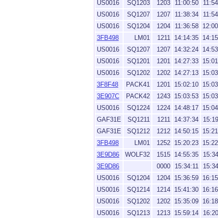
US0016
SQ1203
1203
11:00:50
11:54
US0016
SQ1207
1207
11:38:34
11:54
US0016
SQ1204
1204
11:36:58
12:00
3FB498
LM01
1211
14:14:35
14:15
US0016
SQ1207
1207
14:32:24
14:53
US0016
SQ1201
1201
14:27:33
15:01
US0016
SQ1202
1202
14:27:13
15:03
3F8F48
PACK41
1201
15:02:10
15:03
3E907C
PACK42
1243
15:03:53
15:03
US0016
SQ1224
1224
14:48:17
15:04
GAF31E
SQ1211
1211
14:37:34
15:19
GAF31E
SQ1212
1212
14:50:15
15:21
3FB498
LM01
1252
15:20:23
15:22
3E9D86
WOLF32
1515
14:55:35
15:34
3E9D86
0000
15:34:11
15:34
US0016
SQ1204
1204
15:36:59
16:15
US0016
SQ1214
1214
15:41:30
16:16
US0016
SQ1202
1202
15:35:09
16:18
US0016
SQ1213
1213
15:59:14
16:20