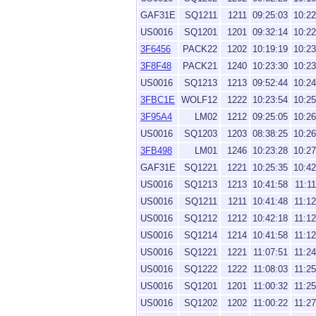
GAF31E
SQ1211
1211
09:25:03
10:22
US0016
SQ1201
1201
09:32:14
10:22
3F6456
PACK22
1202
10:19:19
10:23
3F8F48
PACK21
1240
10:23:30
10:23
US0016
SQ1213
1213
09:52:44
10:24
3FBC1E
WOLF12
1222
10:23:54
10:25
3F95A4
LM02
1212
09:25:05
10:26
US0016
SQ1203
1203
08:38:25
10:26
3FB498
LM01
1246
10:23:28
10:27
GAF31E
SQ1221
1221
10:25:35
10:42
US0016
SQ1213
1213
10:41:58
11:11
US0016
SQ1211
1211
10:41:48
11:12
US0016
SQ1212
1212
10:42:18
11:12
US0016
SQ1214
1214
10:41:58
11:12
US0016
SQ1221
1221
11:07:51
11:24
US0016
SQ1222
1222
11:08:03
11:25
US0016
SQ1201
1201
11:00:32
11:25
US0016
SQ1202
1202
11:00:22
11:27