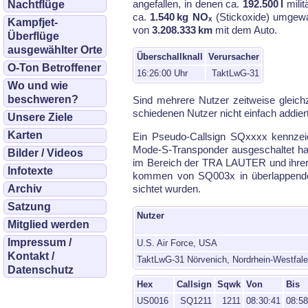
an­ge­fal­len, in de­nen ca.
192.500 l
mi­li­
Nachtflüge
ca.
1.540 kg NOₓ
(Stick­oxi­de) um­ge­wa
Kampfjet-
von
3.208.333 km
mit dem Au­to.
Überflüge
ausgewählter Orte
Überschallknall
Verursacher
O-Ton Betroffener
16:26:00 Uhr
TaktLwG-31
Wo und wie
beschweren?
Sind meh­re­re Nut­zer zeit­wei­se gleich
schiede­nen Nut­zer nicht ein­fach ad­dier
Unsere Ziele
Karten
Ein Pseu­do-Call­sign SQxxxx kenn­zeic
Mode-S-Trans­pon­der aus­ge­schal­tet ha
Bilder / Videos
im Be­reich der TRA LAU­TER und ih­rer u
Infotexte
kom­men von SQ003x in über­lap­pen­den
Archiv
sich­tet wur­den.
Satzung
Nutzer
Mitglied werden
Impressum /
U.S. Air Force, USA
Kontakt /
TaktLwG-31 Nörvenich, Nordrhein-Westfal
Datenschutz
Hex
Callsign
Sqwk
Von
Bis
US0016
SQ1211
1211
08:30:41
08:58