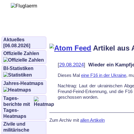
Bürgerinitiative 
und Umwe
bifluglaerm.de
–
bifluglärm
Aktuelles
[06.08.2026]
Artikel aus 
Offizielle Zahlen
[
29.08.2024
]
Wieder ein Kampfje
BI-Statistiken
Dieses Mal
ei­ne F16 in der Ukrai­ne
, mu
Jahres-Heatmaps
Nach­trag: Laut der ukrai­ni­schen Ab­ge
Freund-Feind-Er­ken­nung, und die F16 ist 
ge­schos­sen wor­den.
Tages­
berichte mit
Tages-
Heatmaps
Zum Archiv mit
allen Artikeln
Zivile und
militärische