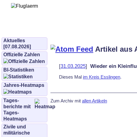
Bürgerinitiative 
und Umwe
bifluglaerm.de
–
bifluglärm
Aktuelles
[07.08.2026]
Artikel aus 
Offizielle Zahlen
[
31.03.2025
]
Wieder ein Kleinfl
BI-Statistiken
Dieses Mal
im Kreis Ess­lin­gen
.
Jahres-Heatmaps
Tages­
Zum Archiv mit
allen Artikeln
berichte mit
Tages-
Heatmaps
Zivile und
militärische