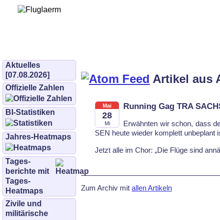
Bürgerinitiative 
und Umwe
bifluglaerm.de
–
bifluglärm
Aktuelles
[07.08.2026]
Artikel aus 
Offizielle Zahlen
Running Gag TRA SAC
Mai
BI-Statistiken
28
Er­wähn­ten wir schon, dass 
Mi
SEN heu­te wie­der kom­plett un­be­plant i
Jahres-Heatmaps
Jetzt al­le im Chor: „Die Flü­ge sind an­nä­
Tages­
berichte mit
Tages-
Zum Archiv mit
allen Artikeln
Heatmaps
Zivile und
militärische