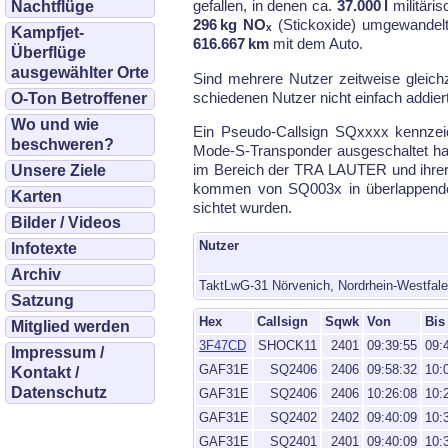
ge­fal­len, in de­nen ca.
37.000 l
mi­li­tä­r
Nachtflüge
296 kg NOₓ
(Stick­oxi­de) um­ge­wan­del
Kampfjet-
616.667 km
mit dem Au­to.
Überflüge
ausgewählter Orte
Sind meh­re­re Nut­zer zeit­wei­se gleich
schiede­nen Nut­zer nicht ein­fach ad­dier
O-Ton Betroffener
Wo und wie
Ein Pseu­do-Call­sign SQxxxx kenn­zeic
beschweren?
Mode-S-Trans­pon­der aus­ge­schal­tet ha
im Be­reich der TRA LAU­TER und ih­rer u
Unsere Ziele
kom­men von SQ003x in über­lap­pen­den
Karten
sich­tet wur­den.
Bilder / Videos
Nutzer
Infotexte
Archiv
TaktLwG-31 Nörvenich, Nordrhein-Westfal
Satzung
Hex
Callsign
Sqwk
Von
Bis
Mitglied werden
3F47CD
SHOCK11
2401
09:39:55
09:
Impressum /
GAF31E
SQ2406
2406
09:58:32
10:
Kontakt /
Datenschutz
GAF31E
SQ2406
2406
10:26:08
10:
GAF31E
SQ2402
2402
09:40:09
10:
GAF31E
SQ2401
2401
09:40:09
10: