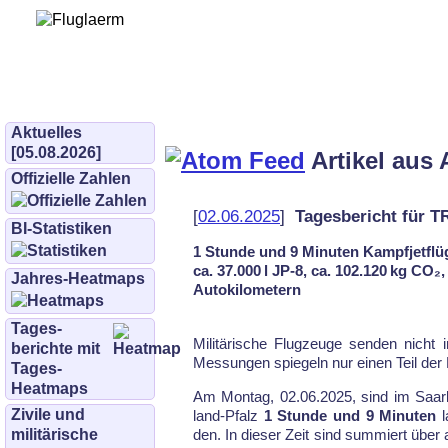
Bürgerinitiative 
und Umwe
bifluglaerm.de
–
bifluglärm
Aktuelles
[05.08.2026]
Artikel aus 
Offizielle Zahlen
[
02.06.2025
]
Tagesbericht für 
BI-Statistiken
1 Stunde und 9 Minuten Kampfjetflü
ca. 37.000 l JP-8, ca. 102.120 kg CO₂
Jahres-Heatmaps
Autokilometern
Tages­
Mi­li­tä­ri­sche Flug­zeu­ge sen­den nicht
berichte mit
Mes­sun­gen spie­geln nur ei­nen Teil der F
Tages-
Heatmaps
Am Montag, 02.06.2025, sind im Saar­l
Zivile und
land-Pfalz
1 Stunde und 9 Minuten
l
militärische
den. In die­ser Zeit sind sum­miert über 