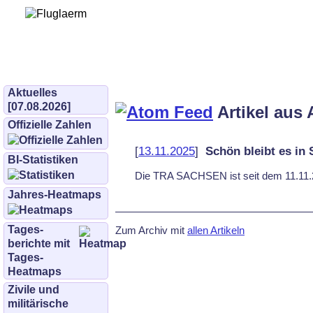
Bürgerinitiative 
und Umwe
bifluglaerm.de
–
bifluglärm
Aktuelles
[07.08.2026]
Artikel aus 
Offizielle Zahlen
[
13.11.2025
]
Schön bleibt es in
BI-Statistiken
Die TRA SACH­SEN ist seit dem 11.11.2025
Jahres-Heatmaps
Tages­
Zum Archiv mit
allen Artikeln
berichte mit
Tages-
Heatmaps
Zivile und
militärische