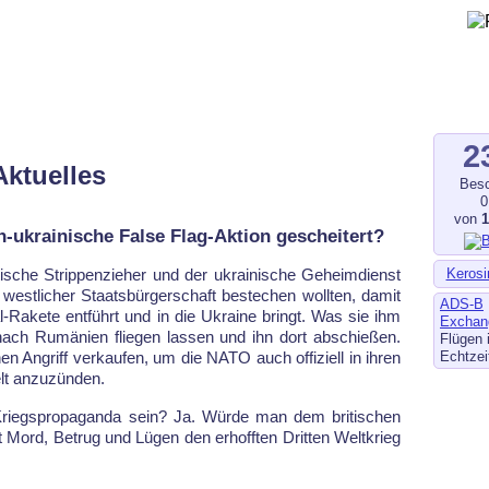
gegen Fluglärm, Bodenlärm
ltverschmutzung
.de
–
fluglaerm-kl.de
–
fluglaerm.saarland
2
Aktuelles
Besc
0
von
h-ukrainische False Flag-Aktion gescheitert?
Kerosi
i­sche Strip­pen­zie­her und der ukrai­ni­sche Ge­heim­dienst
est­li­cher Staats­bür­ger­schaft be­ste­chen woll­ten, da­mit
ADS-B
-Ra­ke­te ent­führt und in die Ukrai­ne bringt. Was sie ihm
Exchan
nach Ru­mä­ni­en flie­gen las­sen und ihn dort ab­schie­ßen.
Flügen 
Echtzei
hen An­griff ver­kau­fen, um die NA­TO auch of­fi­zi­ell in ih­ren
lt an­zu­zün­den.
Kriegs­pro­pa­gan­da sein? Ja. Wür­de man dem bri­ti­schen
t Mord, Be­trug und Lü­gen den er­hoff­ten Drit­ten Welt­krieg