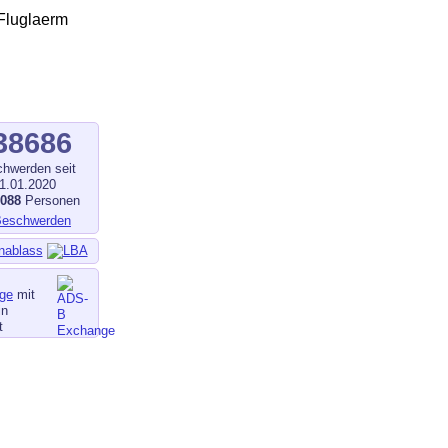
38686
hwerden seit
1.01.2020
1088
Personen
nablass
ge
mit
in
t