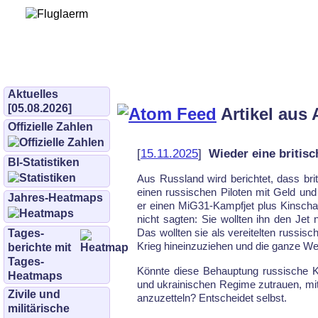
Bürgerinitiative 
und Umwe
bifluglaerm.de
–
bifluglärm
Aktuelles
[05.08.2026]
Artikel aus 
Offizielle Zahlen
[
15.11.2025
]
Wieder eine britisc
BI-Statistiken
Aus Russ­land wird be­rich­tet, dass bri­t
einen rus­si­schen Pi­lo­ten mit Geld und w
Jahres-Heatmaps
er ei­nen MiG31-Kampf­jet plus Kin­schal
nicht sag­ten: Sie woll­ten ihn den Jet 
Das woll­ten sie als ver­ei­tel­ten rus­si­sc
Tages­
Krieg hin­ein­zu­zie­hen und die gan­ze We
berichte mit
Tages-
Könn­te die­se Be­haup­tung rus­si­sche 
Heatmaps
und uk­rai­ni­schen Re­gime zu­trau­en, mi
Zivile und
an­zu­zet­teln? Ent­schei­det selbst.
militärische