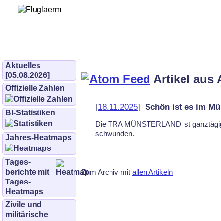
Bürgerinitiative 
und Umwe
bifluglaerm.de
–
bifluglärm
Aktuelles
[05.08.2026]
Artikel aus 
Offizielle Zahlen
[
18.11.2025
]
Schön ist es im Mü
BI-Statistiken
Die TRA MÜNS­TER­LAND ist ganz­tä­gig u
schwun­den.
Jahres-Heatmaps
Tages­
Zum Archiv mit
allen Artikeln
berichte mit
Tages-
Heatmaps
Zivile und
militärische