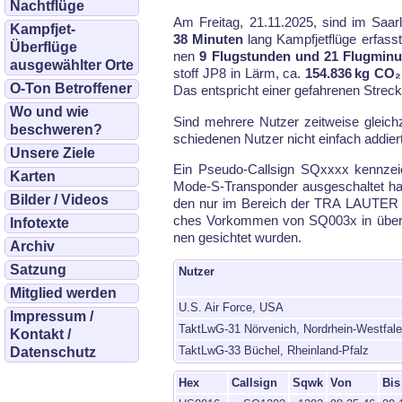
Nachtflüge
Am Freitag, 21.11.2025, sind im Saar­
Kampfjet-
38 Minuten
lang Kampf­jet­flü­ge er­fass
Überflüge
nen
9 Flugstunden und 21 Flugminu
ausgewählter Orte
stoff JP8 in Lärm, ca.
154.836 kg CO₂
O-Ton Betroffener
Das ent­spricht ei­ner ge­fah­re­nen Stre­
Wo und wie
Sind meh­re­re Nut­zer zeit­wei­se gleich
beschweren?
schiede­nen Nut­zer nicht ein­fach ad­dier
Unsere Ziele
Ein Pseu­do-Call­sign SQxxxx kenn­zeic
Karten
Mode-S-Trans­pon­der aus­ge­schal­tet ha
Bilder / Videos
den nur im Be­reich der TRA LAU­TER und
ches Vor­kom­men von SQ003x in über­la
Infotexte
nen ge­sich­tet wur­den.
Archiv
Satzung
Nutzer
Mitglied werden
U.S. Air Force, USA
Impressum /
TaktLwG-31 Nörvenich, Nordrhein-Westfal
Kontakt /
TaktLwG-33 Büchel, Rheinland-Pfalz
Datenschutz
Hex
Callsign
Sqwk
Von
Bis