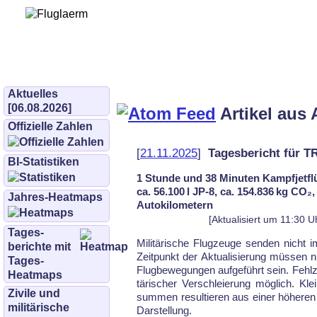
Bürgerinitiative 
und Umwe
bifluglaerm.de
–
bifluglärm
Aktuelles
[06.08.2026]
Artikel aus 
Offizielle Zahlen
[
21.11.2025
]
Tagesbericht für T
BI-Statistiken
1 Stunde und 38 Minuten Kampfjetfl
ca. 56.100 l JP-8, ca. 154.836 kg CO₂
Jahres-Heatmaps
Autokilometern
[Aktualisiert um 11:30 U
Tages­
Mi­li­tä­ri­sche Flug­zeu­ge sen­den nicht
berichte mit
Zeit­punkt der Ak­tu­ali­sie­rung müs­sen ni
Tages-
Flug­be­we­gun­gen auf­ge­führt sein. Fehl­z
Heatmaps
tä­ri­scher Ver­schlei­erung mög­lich. Kl
Zivile und
sum­men re­sul­tie­ren aus ei­ner hö­he­re
militärische
Dar­stel­lung.