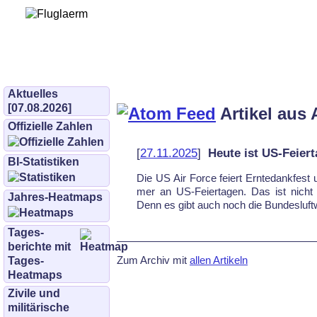
Bürgerinitiative 
und Umwe
bifluglaerm.de
–
bifluglärm
Aktuelles
[07.08.2026]
Artikel aus 
Offizielle Zahlen
[
27.11.2025
]
Heute ist US-Feiert
BI-Statistiken
Die US Air For­ce fei­ert Ern­te­dank­fest
mer an US-Fei­er­ta­gen. Das ist nicht 
Jahres-Heatmaps
Denn es gibt auch noch die Bun­des­luft­w
Tages­
berichte mit
Zum Archiv mit
allen Artikeln
Tages-
Heatmaps
Zivile und
militärische