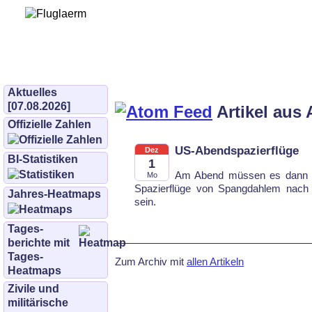
Bürgerinitiative 
und Umwe
bifluglaerm.de
–
bifluglärm
Aktuelles
[07.08.2026]
Artikel aus 
Offizielle Zahlen
US-Abendspazierflüge
Dez
BI-Statistiken
1
Am Abend müs­sen es dann d
Mo
Spa­zier­flü­ge von Spang­dah­lem nach
Jahres-Heatmaps
sein.
Tages­
berichte mit
Tages-
Zum Archiv mit
allen Artikeln
Heatmaps
Zivile und
militärische